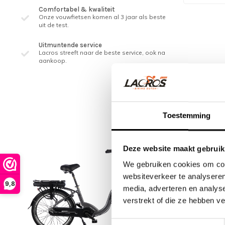
Comfortabel & kwaliteit
Onze vouwfietsen komen al 3 jaar als beste
uit de test.
Uitmuntende service
Lacros streeft naar de beste service, ook na
aankoop.
Over de 
Toestemming
De Sketch Ne
compacte midd
Deze website maakt gebruik
over een hand
We gebruiken cookies om cont
websiteverkeer te analyseren
Uniek voor ee
9,8
media, adverteren en analys
de pedalen, 
verstrekt of die ze hebben v
Neem je de co
Toestemmingsselectie