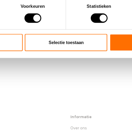
de kofferbak, caravan of camper. Hoe mooi is dat? Ook is de Nestor door 
Voorkeuren
Statistieken
om je in de meeste gevallen ook gunstiger uit met de maximale kogeldruk
Selectie toestaan
Informatie
Over ons