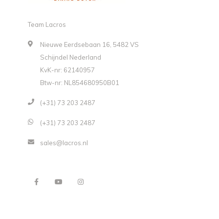
Team Lacros
Nieuwe Eerdsebaan 16, 5482 VS
Schijndel Nederland
KvK-nr: 62140957
Btw-nr: NL854680950B01
(+31) 73 203 2487
(+31) 73 203 2487
sales@lacros.nl