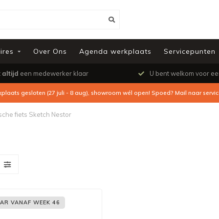
ires
Over Ons
Agenda werkplaats
Servicepunten
t
altijd
een medewerker klaar
U bent welkom voor e
kplaats gesloten (27 juli - 8 aug), showroom wél open! Spoed? Mail naar
servi
ische fiets Sketch Nestor
AR VANAF WEEK 46