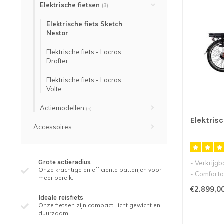
Elektrische fietsen
(3)
Elektrische fiets Sketch
Nestor
Elektrische fiets - Lacros
Drafter
Elektrische fiets - Lacros
Volte
Actiemodellen
(5)
Elektris
Accessoires
Grote actieradius
- Verkrijgb
Onze krachtige en efficiënte batterijen voor
- Comfortab
meer bereik.
24inch wiel
€2.899,0
Ideale reisfiets
Onze fietsen zijn compact, licht gewicht en
duurzaam.