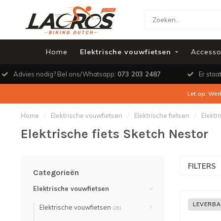
Home
Elektrische vouwfietsen
Accesso
Advies nodig? Bel ons/Whatsapp:
073 203 2487
Er staa
Let op: Wer
Home
/
Elektrische vouwfietsen
/
Elektrische fietsen
/
Elektr
Elektrische fiets Sketch Nestor
FILTERS
Categorieën
Elektrische vouwfietsen
LEVERBA
Elektrische vouwfietsen
(26)