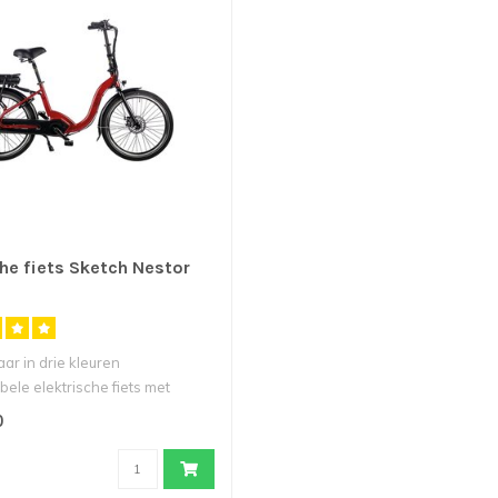
che fiets Sketch Nestor
aar in drie kleuren
ele elektrische fiets met
..
0