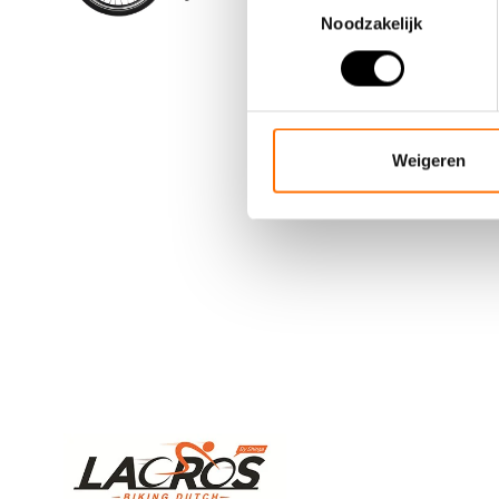
eenvoudig in 
Noodzakelijk
plaatsen en k
Weigeren