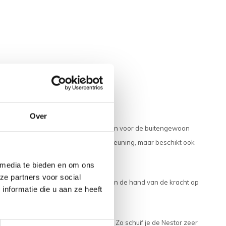
Over
 een middenmotor. Sketch heeft gekozen voor de buitengewoon
en zeer prettige, gelijkmatige ondersteuning, maar beschikt ook
 media te bieden en om ons
ze partners voor social
sch de ondersteuning wordt bepaald aan de hand van de kracht op
nformatie die u aan ze heeft
r- en trappers simpel in te klappen. Zo schuif je de Nestor zeer