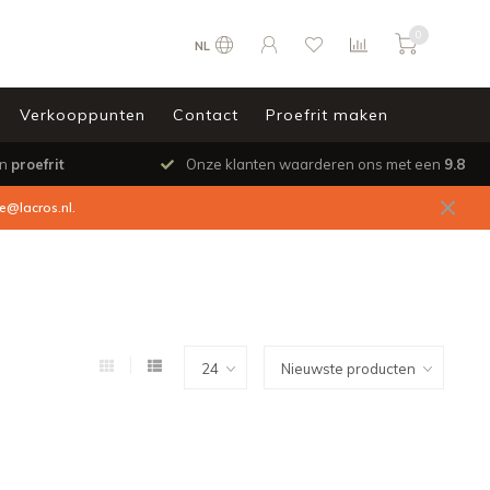
0
NL
Verkooppunten
Contact
Proefrit maken
en
proefrit
Onze klanten waarderen ons met een
9.8
ce@lacros.nl
.