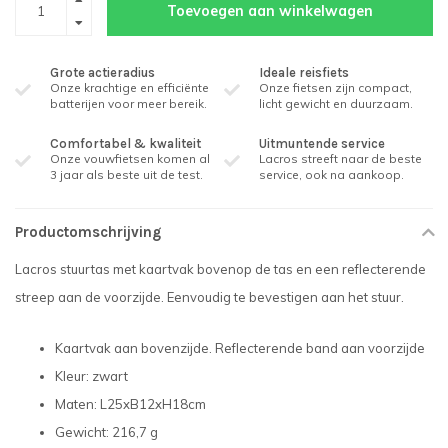
Toevoegen aan winkelwagen
Grote actieradius
Ideale reisfiets
Onze krachtige en efficiënte
Onze fietsen zijn compact,
batterijen voor meer bereik.
licht gewicht en duurzaam.
Comfortabel & kwaliteit
Uitmuntende service
Onze vouwfietsen komen al
Lacros streeft naar de beste
3 jaar als beste uit de test.
service, ook na aankoop.
Productomschrijving
Lacros stuurtas met kaartvak bovenop de tas en een reflecterende
streep aan de voorzijde. Eenvoudig te bevestigen aan het stuur.
Kaartvak aan bovenzijde. Reflecterende band aan voorzijde
Kleur: zwart
Maten: L
25xB12xH18
cm
Gewicht: 216,7 g