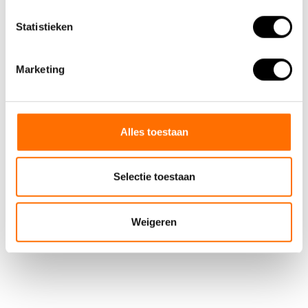
Statistieken
bicycle bag
(3)
electric folding bike
(40)
elektrische klapprad
(9)
Marketing
elektrische vouwfiets
(41)
Fahrradtasche
(4)
fietstas
(5)
lacros
(51)
sac de vélo
(4)
shinga
(39)
stuur
(1)
velo pliant electrique
(38)
Alles toestaan
Selectie toestaan
Weigeren