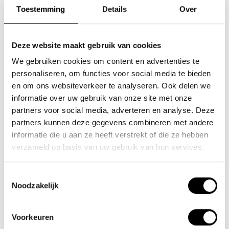
Toestemming
Details
Over
Deze website maakt gebruik van cookies
We gebruiken cookies om content en advertenties te
personaliseren, om functies voor social media te bieden
en om ons websiteverkeer te analyseren. Ook delen we
informatie over uw gebruik van onze site met onze
Fietstas Lacros dubbele
Lacros Vouwfiets
partners voor social media, adverteren en analyse. Deze
achtertas 18L
opbergtas
partners kunnen deze gegevens combineren met andere
informatie die u aan ze heeft verstrekt of die ze hebben
verzameld op basis van uw gebruik van hun services.
€29,95
€29,95
Fietstas 18 liter | Geschikt
Vouwfiets opbergtas voor
Toestemmingsselectie
voor zowel Trotter, Ambling
uw (elektrische) vouwfiets
Noodzakelijk
als..
beschikb..
Voorkeuren