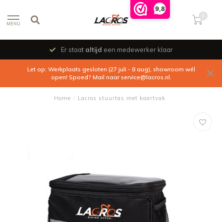
9,8
0
MENU
Er staat
altijd
een medewerker klaar
Let op: Werkplaats gesloten (27 juli - 8 aug), showroom wél
open! Spoed? Mail naar
service@lacros.nl
.
Home
/
Lacros stuurtas met kaartvak