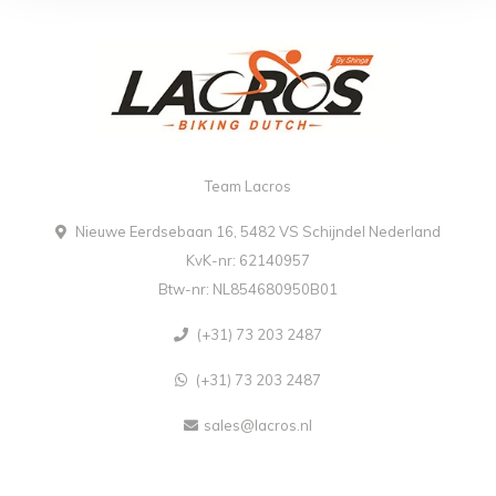
Team Lacros
Nieuwe Eerdsebaan 16, 5482 VS Schijndel Nederland
KvK-nr: 62140957
Btw-nr: NL854680950B01
(+31) 73 203 2487
(+31) 73 203 2487
sales@lacros.nl