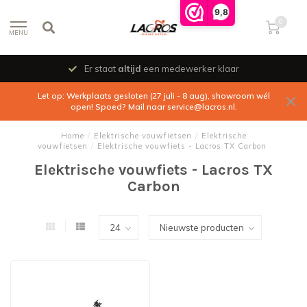
9,8
0
MENU
Er staat
altijd
een medewerker klaar
Let op: Werkplaats gesloten (27 juli - 8 aug), showroom wél
open! Spoed? Mail naar
service@lacros.nl
.
Home
/
Elektrische vouwfietsen
/
Elektrische
vouwfietsen
/
Elektrische vouwfiets - Lacros TX Carbon
Elektrische vouwfiets - Lacros TX
Carbon