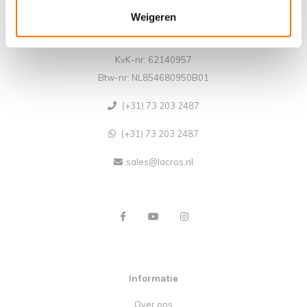
Team Lacros
Weigeren
Nieuwe Eerdsebaan 16, 5482 VS Schijndel Nederland
KvK-nr: 62140957
Btw-nr: NL854680950B01
(+31) 73 203 2487
(+31) 73 203 2487
sales@lacros.nl
Informatie
Over ons