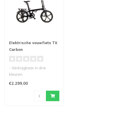
Elektrische vouwfiets TX
Carbon
- Verkrijgbaar in drie
kleuren
- Lichtgewicht frame van
€2.299,00
koolstofvezel
- Kracht..