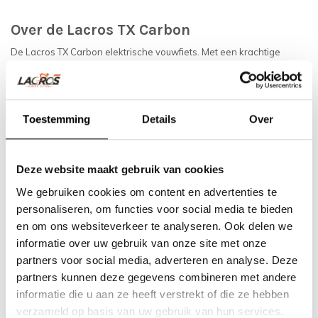
Over de Lacros TX Carbon
De Lacros TX Carbon elektrische vouwfiets. Met een krachtige
250W achterwielmotor en 20-inch wielen biedt deze fiets een
moeiteloze rijervaring, perfect voor stadsverkenningen en woon-
werkverkeer.
Toestemming
Details
Over
Dankzij het gebruik van hoogwaardig carbon is de Lacros TX
Carbon verrassend licht van gewicht, waardoor hij gemakkelijk te
Deze website maakt gebruik van cookies
dragen en te manoeuvreren is, zelfs wanneer opgevouwen. Het
We gebruiken cookies om content en advertenties te
strakke design zorgt voor een gestroomlijnde uitstraling, terwijl de
personaliseren, om functies voor social media te bieden
en om ons websiteverkeer te analyseren. Ook delen we
vouwfunctie hem praktisch maakt voor opslag en transport, of je nu
informatie over uw gebruik van onze site met onze
onderweg bent of hem opbergt in een kleine ruimte.
partners voor social media, adverteren en analyse. Deze
partners kunnen deze gegevens combineren met andere
Een voordeel van een elektrische vouwfiets is, dat u het kunt
informatie die u aan ze heeft verstrekt of die ze hebben
opvouwen en opbergen in uw camper of de kofferbak van de auto.
verzameld op basis van uw gebruik van hun services.