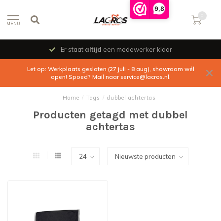
9,8
0
MENU
Er staat
altijd
een medewerker klaar
Let op: Werkplaats gesloten (27 juli - 8 aug), showroom wél
open! Spoed? Mail naar
service@lacros.nl
.
Home
/
Tags
/
dubbel achtertas
Producten getagd met dubbel
achtertas