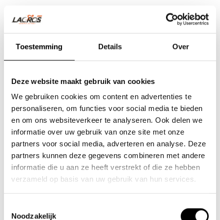
Toestemming
Details
Over
Deze website maakt gebruik van cookies
We gebruiken cookies om content en advertenties te
personaliseren, om functies voor social media te bieden
en om ons websiteverkeer te analyseren. Ook delen we
informatie over uw gebruik van onze site met onze
partners voor social media, adverteren en analyse. Deze
partners kunnen deze gegevens combineren met andere
Team Lacros
informatie die u aan ze heeft verstrekt of die ze hebben
Nieuwe Eerdsebaan 16, 5482 VS Schijndel Nederland
verzameld op basis van uw gebruik van hun services.
KvK-nr: 62140957
Btw-nr: NL854680950B01
Toestemmingsselectie
Noodzakelijk