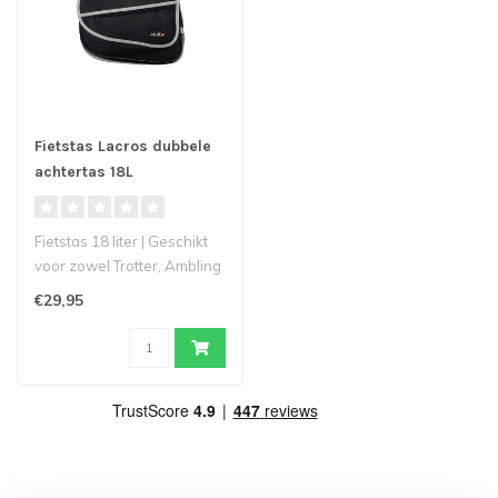
Fietstas Lacros dubbele
achtertas 18L
Fietstas 18 liter | Geschikt
voor zowel Trotter, Ambling
als Scamper
€29,95
Deze dub..