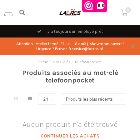
9,8
0
MENU
Il y a
toujours
un employé prêt
Attention : Atelier fermé (27 juil. - 8 août), showroom ouvert !
Urgence ? Écrivez à
service@lacros.nl
.
Home
/
Mots-clés
/
telefoonpocket
Produits associés au mot-clé
telefoonpocket
Aucun produit n'a été trouvé
CONTINUER LES ACHATS