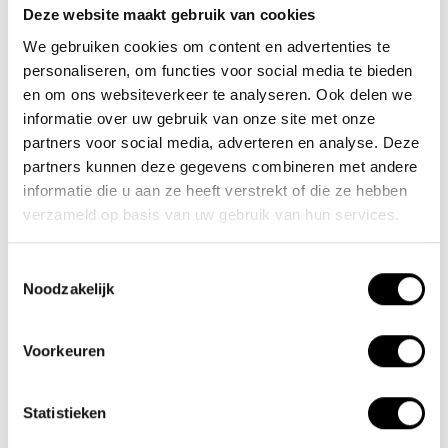
Deze website maakt gebruik van cookies
Team Lacros
We gebruiken cookies om content en advertenties te
Nieuwe Eerdsebaan 16, 5482 VS Schijndel Nederland
personaliseren, om functies voor social media te bieden
Numéro de la Chambre de Commerce : 62140957
en om ons websiteverkeer te analyseren. Ook delen we
Numéro de TVA : NL854680950B01
informatie over uw gebruik van onze site met onze
partners voor social media, adverteren en analyse. Deze
(+31) 73 203 2487
partners kunnen deze gegevens combineren met andere
informatie die u aan ze heeft verstrekt of die ze hebben
(+31) 73 203 2487
verzameld op basis van uw gebruik van hun services.
sales@lacros.nl
Toestemmingsselectie
Noodzakelijk
Voorkeuren
Informations
Statistieken
À propos de nous