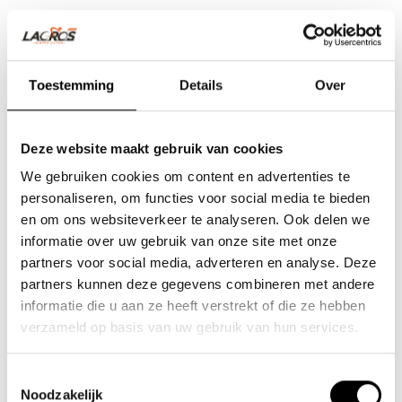
Toestemming
Details
Over
Deze website maakt gebruik van cookies
We gebruiken cookies om content en advertenties te
personaliseren, om functies voor social media te bieden
en om ons websiteverkeer te analyseren. Ook delen we
informatie over uw gebruik van onze site met onze
partners voor social media, adverteren en analyse. Deze
partners kunnen deze gegevens combineren met andere
Team Lacros
informatie die u aan ze heeft verstrekt of die ze hebben
Nieuwe Eerdsebaan 16, 5482 VS Schijndel Nederland
verzameld op basis van uw gebruik van hun services.
Numéro de la Chambre de Commerce : 62140957
Numéro de TVA : NL854680950B01
Toestemmingsselectie
Noodzakelijk