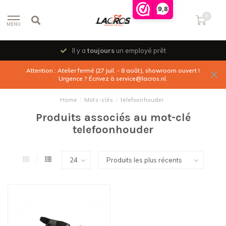
9,8
0
MENU
Il y a
toujours
un employé prêt
Attention : Atelier fermé (27 juil. - 8 août), showroom ouvert !
Urgence ? Écrivez à
service@lacros.nl
.
Home
/
Mots-clés
/
telefoonhouder
Produits associés au mot-clé
telefoonhouder