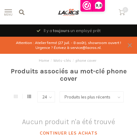
9,8
0
MENU
Il y a
toujours
un employé prêt
Attention : Atelier fermé (27 juil. - 8 août), showroom ouvert !
Urgence ? Écrivez à
service@lacros.nl
.
Home
/
Mots-clés
/
phone cover
Produits associés au mot-clé phone
cover
Aucun produit n'a été trouvé
CONTINUER LES ACHATS