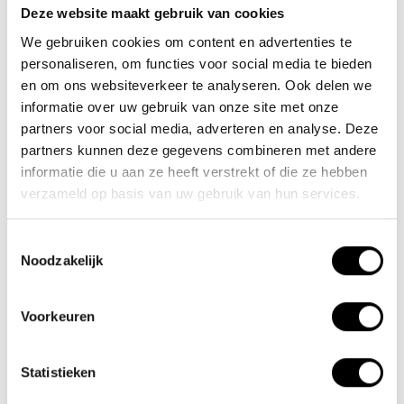
Deze website maakt gebruik van cookies
Team Lacros
We gebruiken cookies om content en advertenties te
Nieuwe Eerdsebaan 16, 5482 VS Schijndel Nederland
personaliseren, om functies voor social media te bieden
Numéro de la Chambre de Commerce : 62140957
en om ons websiteverkeer te analyseren. Ook delen we
Numéro de TVA : NL854680950B01
informatie over uw gebruik van onze site met onze
partners voor social media, adverteren en analyse. Deze
(+31) 73 203 2487
partners kunnen deze gegevens combineren met andere
informatie die u aan ze heeft verstrekt of die ze hebben
(+31) 73 203 2487
verzameld op basis van uw gebruik van hun services.
sales@lacros.nl
Toestemmingsselectie
Noodzakelijk
Voorkeuren
Informations
Statistieken
À propos de nous