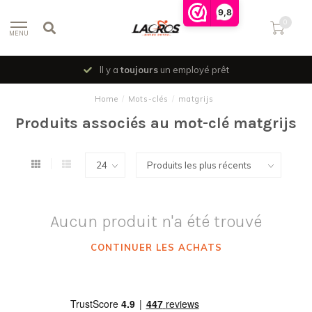
9,8
0
MENU
Il y a
toujours
un employé prêt
Home
/
Mots-clés
/
matgrijs
Produits associés au mot-clé matgrijs
Aucun produit n'a été trouvé
CONTINUER LES ACHATS