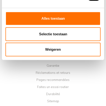
Points de vente
Contact
Agenda du service
Alles toestaan
Manuels
Vidéos d'instruction
Selectie toestaan
Termes et conditions
Politique de confidentialité
Weigeren
Méthodes de paiement
Expédition, frais et retours
Garantie
Réclamations et retours
Pages recommandées
Faites un essai routier
Durabilité
Sitemap