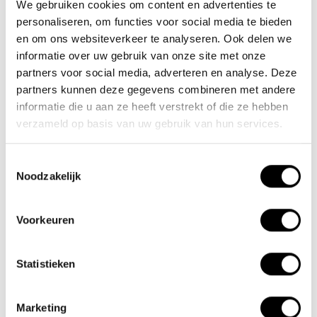
We gebruiken cookies om content en advertenties te
Numéro de la Chambre de Commerce : 62140957
personaliseren, om functies voor social media te bieden
Numéro de TVA : NL854680950B01
en om ons websiteverkeer te analyseren. Ook delen we
(+31) 73 203 2487
informatie over uw gebruik van onze site met onze
partners voor social media, adverteren en analyse. Deze
(+31) 73 203 2487
partners kunnen deze gegevens combineren met andere
informatie die u aan ze heeft verstrekt of die ze hebben
sales@lacros.nl
verzameld op basis van uw gebruik van hun services.
Toestemmingsselectie
Noodzakelijk
Voorkeuren
Informations
À propos de nous
Statistieken
Pourquoi choisir un vélo pliant électrique Lacros
Salle d'exposition Schijndel
Marketing