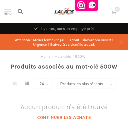
9,8
0
MENU
Il y a
toujours
un employé prêt
Attention : Atelier fermé (27 juil. - 8 août), showroom ouvert !
Urgence ? Écrivez à
service@lacros.nl
.
Home
/
Mots-clés
/
500W
Produits associés au mot-clé 500W
Aucun produit n'a été trouvé
CONTINUER LES ACHATS