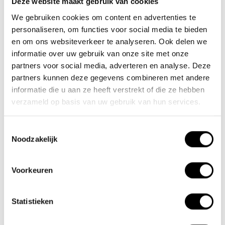
Deze website maakt gebruik van cookies
We gebruiken cookies om content en advertenties te
Nieuwe Eerdsebaan 16, 5482 VS Schijndel Nederland
personaliseren, om functies voor social media te bieden
Numéro de la Chambre de Commerce : 62140957
en om ons websiteverkeer te analyseren. Ook delen we
Numéro de TVA : NL854680950B01
informatie over uw gebruik van onze site met onze
partners voor social media, adverteren en analyse. Deze
(+31) 73 203 2487
partners kunnen deze gegevens combineren met andere
(+31) 73 203 2487
informatie die u aan ze heeft verstrekt of die ze hebben
verzameld op basis van uw gebruik van hun services.
sales@lacros.nl
Toestemmingsselectie
Noodzakelijk
Voorkeuren
Informations
Statistieken
À propos de nous