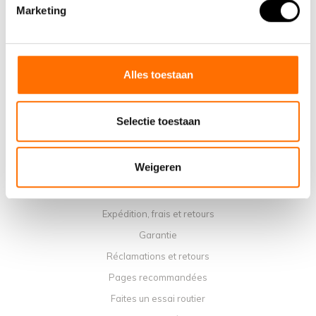
Pourquoi choisir un vélo pliant électrique Lacros
Marketing
Salle d'exposition Schijndel
Points de vente
Contact
Alles toestaan
Agenda du service
Manuels
Selectie toestaan
Vidéos d'instruction
Termes et conditions
Weigeren
Politique de confidentialité
Méthodes de paiement
Expédition, frais et retours
Garantie
Réclamations et retours
Pages recommandées
Faites un essai routier