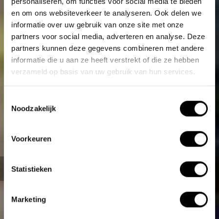
personaliseren, om functies voor social media te bieden
en om ons websiteverkeer te analyseren. Ook delen we
informatie over uw gebruik van onze site met onze
partners voor social media, adverteren en analyse. Deze
partners kunnen deze gegevens combineren met andere
informatie die u aan ze heeft verstrekt of die ze hebben
verzameld op basis van uw gebruik van hun services.
Toestemmingsselectie
Noodzakelijk
Le vélo idéal pour le
voyage
Voorkeuren
Vous cherchez un vélo pliant électrique compact et
Statistieken
performant ?
Marketing
Lire plus...