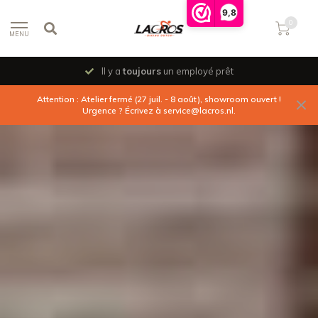
9,8
0
MENU
Vous êtes les bienvenus pour un
essai routier
Attention : Atelier fermé (27 juil. - 8 août), showroom ouvert !
Urgence ? Écrivez à
service@lacros.nl
.