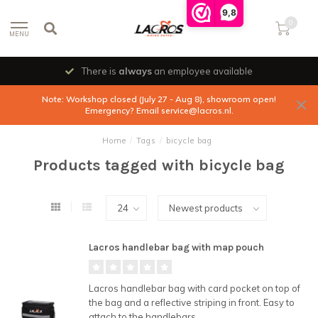
9,8
0
MENU
There is
always
an employee available
Note: Workshop closed (July 27 - Aug 8), showroom open!
Emergency? Email
service@lacros.nl
.
Home
/
Tags
/
bicycle bag
Products tagged with bicycle bag
Lacros handlebar bag with map pouch
Lacros handlebar bag with card pocket on top of
the bag and a reflective striping in front. Easy to
attach to the handlebars.