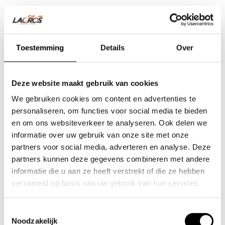
Toestemming
Details
Over
Deze website maakt gebruik van cookies
We gebruiken cookies om content en advertenties te
personaliseren, om functies voor social media te bieden
en om ons websiteverkeer te analyseren. Ook delen we
informatie over uw gebruik van onze site met onze
partners voor social media, adverteren en analyse. Deze
partners kunnen deze gegevens combineren met andere
Team Lacros
informatie die u aan ze heeft verstrekt of die ze hebben
Nieuwe Eerdsebaan 16, 5482 VS Schijndel Nederland
verzameld op basis van uw gebruik van hun services.
CoC no.: 62140957
VAT number: NL854680950B01
Toestemmingsselectie
Noodzakelijk