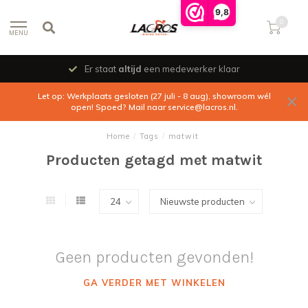
9,8
0
MENU
Er staat
altijd
een medewerker klaar
Let op: Werkplaats gesloten (27 juli - 8 aug), showroom wél
open! Spoed? Mail naar
service@lacros.nl
.
Home
/
Tags
/
matwit
Producten getagd met matwit
Geen producten gevonden!
GA VERDER MET WINKELEN