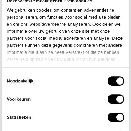
Deze website maakt gebruik van cookies
We gebruiken cookies om content en advertenties te
Nieuwe Eerdsebaan 16, 5482 VS Schijndel Nederland
personaliseren, om functies voor social media te bieden
KvK-nr: 62140957
en om ons websiteverkeer te analyseren. Ook delen we
Btw-nr: NL854680950B01
informatie over uw gebruik van onze site met onze
partners voor social media, adverteren en analyse. Deze
(+31) 73 203 2487
partners kunnen deze gegevens combineren met andere
(+31) 73 203 2487
informatie die u aan ze heeft verstrekt of die ze hebben
verzameld op basis van uw gebruik van hun services.
sales@lacros.nl
Toestemmingsselectie
Noodzakelijk
Voorkeuren
Informatie
Statistieken
Over ons