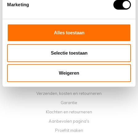
Waarom een elektrische vouwfiets van Lacros
Marketing
Showroom Schijndel
Verkooppunten
Contact
Alles toestaan
Agenda werkplaats
Handleidingen
Selectie toestaan
Instructievideo's
Algemene voorwaarden
Weigeren
Privacybeleid
Betaalmethoden
Verzenden, kosten en retourneren
Garantie
Klachten en retourneren
Aanbevolen pagina's
Proefrit maken