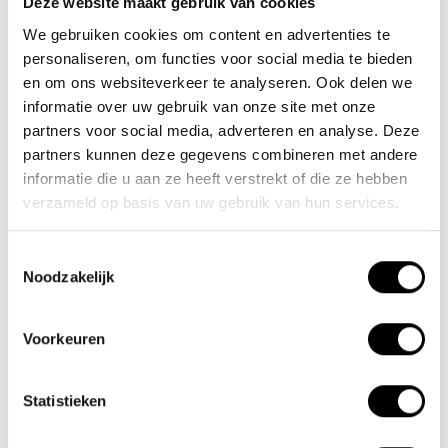
Deze website maakt gebruik van cookies
We gebruiken cookies om content en advertenties te
Nieuwe Eerdsebaan 16, 5482 VS Schijndel Nederland
personaliseren, om functies voor social media te bieden
KvK-nr: 62140957
en om ons websiteverkeer te analyseren. Ook delen we
Btw-nr: NL854680950B01
informatie over uw gebruik van onze site met onze
partners voor social media, adverteren en analyse. Deze
(+31) 73 203 2487
partners kunnen deze gegevens combineren met andere
(+31) 73 203 2487
informatie die u aan ze heeft verstrekt of die ze hebben
verzameld op basis van uw gebruik van hun services.
sales@lacros.nl
Toestemmingsselectie
Noodzakelijk
Voorkeuren
Informatie
Statistieken
Over ons