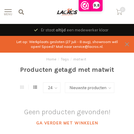
9,8
0
MENU
Er staat
altijd
een medewerker klaar
Let op: Werkplaats gesloten (27 juli - 8 aug), showroom wél
open! Spoed? Mail naar
service@lacros.nl
.
Home
/
Tags
/
matwit
Producten getagd met matwit
Geen producten gevonden!
GA VERDER MET WINKELEN