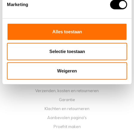
Waarom een elektrische vouwfiets van Lacros
Marketing
Showroom Schijndel
Verkooppunten
Contact
Alles toestaan
Agenda werkplaats
Handleidingen
Selectie toestaan
Instructievideo's
Algemene voorwaarden
Weigeren
Privacybeleid
Betaalmethoden
Verzenden, kosten en retourneren
Garantie
Klachten en retourneren
Aanbevolen pagina's
Proefrit maken