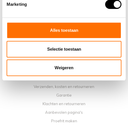
Waarom een elektrische vouwfiets van Lacros
Marketing
Showroom Schijndel
Verkooppunten
Contact
Alles toestaan
Agenda werkplaats
Handleidingen
Selectie toestaan
Instructievideo's
Algemene voorwaarden
Weigeren
Privacybeleid
Betaalmethoden
Verzenden, kosten en retourneren
Garantie
Klachten en retourneren
Aanbevolen pagina's
Proefrit maken