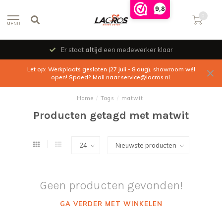
9,8
0
MENU
Er staat
altijd
een medewerker klaar
Let op: Werkplaats gesloten (27 juli - 8 aug), showroom wél
open! Spoed? Mail naar
service@lacros.nl
.
Home
/
Tags
/
matwit
Producten getagd met matwit
Geen producten gevonden!
GA VERDER MET WINKELEN