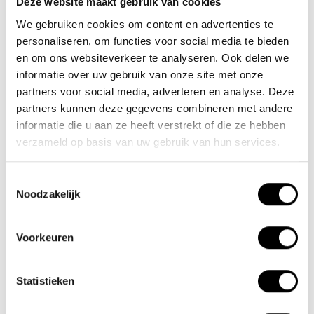
Deze website maakt gebruik van cookies
We gebruiken cookies om content en advertenties te
Nieuwe Eerdsebaan 16, 5482 VS Schijndel Nederland
personaliseren, om functies voor social media te bieden
KvK-nr: 62140957
en om ons websiteverkeer te analyseren. Ook delen we
Btw-nr: NL854680950B01
informatie over uw gebruik van onze site met onze
partners voor social media, adverteren en analyse. Deze
(+31) 73 203 2487
partners kunnen deze gegevens combineren met andere
(+31) 73 203 2487
informatie die u aan ze heeft verstrekt of die ze hebben
verzameld op basis van uw gebruik van hun services.
sales@lacros.nl
Toestemmingsselectie
Noodzakelijk
Voorkeuren
Informatie
Statistieken
Over ons