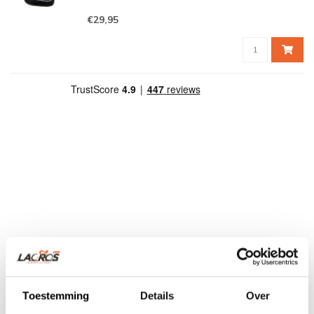
Deze dubbele achtertas is de kleine editie van
€29,95
ons keuzepakket in dubbele achtertassen. De
bagagetas is ideaal voor achter op de vouwfiets
zodat u niet met uw hakken tegen de tassen a
Toestemming
Details
Over