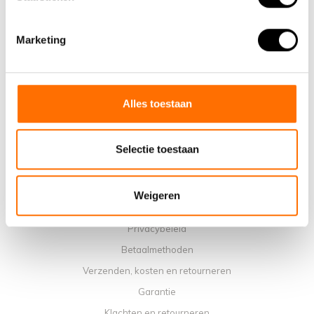
Informatie
Marketing
Over ons
Waarom een elektrische vouwfiets van Lacros
Showroom Schijndel
Verkooppunten
Alles toestaan
Contact
Agenda werkplaats
Selectie toestaan
Handleidingen
Instructievideo's
Weigeren
Algemene voorwaarden
Privacybeleid
Betaalmethoden
Verzenden, kosten en retourneren
Garantie
Klachten en retourneren