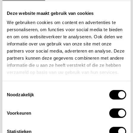
Deze website maakt gebruik van cookies
We gebruiken cookies om content en advertenties te
Team Lacros
personaliseren, om functies voor social media te bieden
Nieuwe Eerdsebaan 16, 5482 VS Schijndel Nederland
en om ons websiteverkeer te analyseren. Ook delen we
KvK-nr: 62140957
informatie over uw gebruik van onze site met onze
partners voor social media, adverteren en analyse. Deze
Btw-nr: NL854680950B01
partners kunnen deze gegevens combineren met andere
(+31) 73 203 2487
informatie die u aan ze heeft verstrekt of die ze hebben
verzameld op basis van uw gebruik van hun services.
(+31) 73 203 2487
sales@lacros.nl
Toestemmingsselectie
Noodzakelijk
Voorkeuren
Statistieken