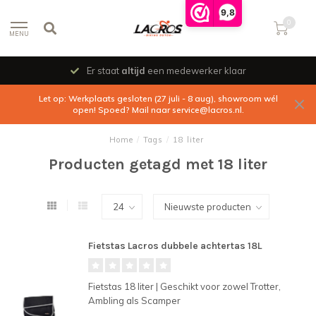
9,8
0
MENU
Er staat
altijd
een medewerker klaar
Let op: Werkplaats gesloten (27 juli - 8 aug), showroom wél
open! Spoed? Mail naar
service@lacros.nl
.
Home
/
Tags
/
18 liter
Producten getagd met 18 liter
Fietstas Lacros dubbele achtertas 18L
Fietstas 18 liter | Geschikt voor zowel Trotter,
Ambling als Scamper