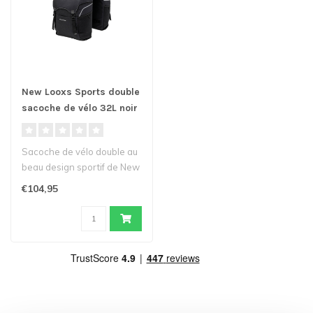
New Looxs Sports double
sacoche de vélo 32L noir
Sacoche de vélo double au
beau design sportif de New
Looxs Sports. Comprend
€104,95
un..