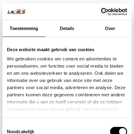
Toestemming
Details
Over
Deze website maakt gebruik van cookies
We gebruiken cookies om content en advertenties te
personaliseren, om functies voor social media te bieden
en om ons websiteverkeer te analyseren. Ook delen we
informatie over uw gebruik van onze site met onze
partners voor social media, adverteren en analyse. Deze
partners kunnen deze gegevens combineren met andere
Team Lacros
informatie die u aan ze heeft verstrekt of die ze hebben
Nieuwe Eerdsebaan 16, 5482 VS Schijndel Nederland
verzameld op basis van uw gebruik van hun services.
Numéro de la Chambre de Commerce : 62140957
Numéro de TVA : NL854680950B01
Toestemmingsselectie
Noodzakelijk