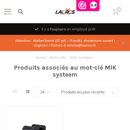
9,8
0
MENU
Il y a
toujours
un employé prêt
Attention : Atelier fermé (27 juil. - 8 août), showroom ouvert !
Urgence ? Écrivez à
service@lacros.nl
.
Home
/
Mots-clés
/
MIK systeem
Produits associés au mot-clé MIK
systeem