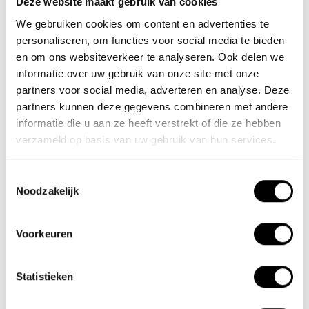
Deze website maakt gebruik van cookies
We gebruiken cookies om content en advertenties te
Nieuwe Eerdsebaan 16, 5482 VS Schijndel Nederland
personaliseren, om functies voor social media te bieden
Numéro de la Chambre de Commerce : 62140957
en om ons websiteverkeer te analyseren. Ook delen we
Numéro de TVA : NL854680950B01
informatie over uw gebruik van onze site met onze
partners voor social media, adverteren en analyse. Deze
(+31) 73 203 2487
partners kunnen deze gegevens combineren met andere
(+31) 73 203 2487
informatie die u aan ze heeft verstrekt of die ze hebben
verzameld op basis van uw gebruik van hun services.
sales@lacros.nl
Toestemmingsselectie
Noodzakelijk
Voorkeuren
Informations
Statistieken
À propos de nous