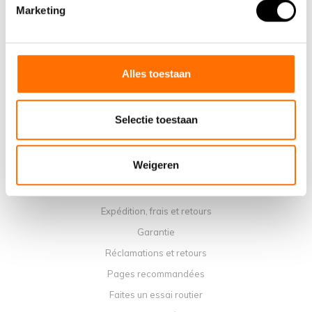
Pourquoi choisir un vélo pliant électrique Lacros
Marketing
Salle d'exposition Schijndel
Points de vente
Contact
Alles toestaan
Agenda du service
Manuels
Selectie toestaan
Vidéos d'instruction
Termes et conditions
Weigeren
Politique de confidentialité
Méthodes de paiement
Expédition, frais et retours
Garantie
Réclamations et retours
Pages recommandées
Faites un essai routier