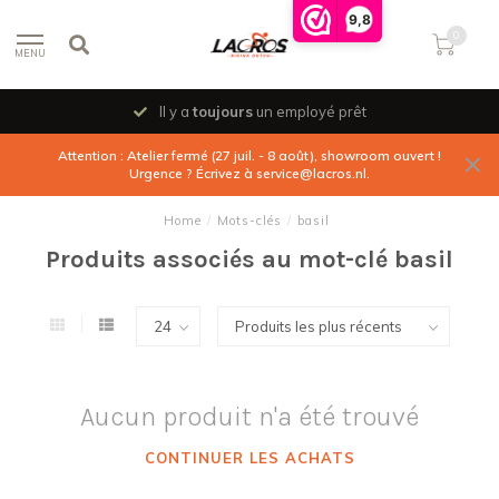
9,8
0
MENU
Il y a
toujours
un employé prêt
Attention : Atelier fermé (27 juil. - 8 août), showroom ouvert !
Urgence ? Écrivez à
service@lacros.nl
.
Home
/
Mots-clés
/
basil
Produits associés au mot-clé basil
Aucun produit n'a été trouvé
CONTINUER LES ACHATS