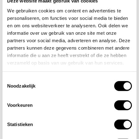
Deze website maakt gebruik van cookies
We gebruiken cookies om content en advertenties te
Nieuwe Eerdsebaan 16, 5482 VS Schijndel Nederland
personaliseren, om functies voor social media te bieden
Numéro de la Chambre de Commerce : 62140957
en om ons websiteverkeer te analyseren. Ook delen we
Numéro de TVA : NL854680950B01
informatie over uw gebruik van onze site met onze
partners voor social media, adverteren en analyse. Deze
(+31) 73 203 2487
partners kunnen deze gegevens combineren met andere
(+31) 73 203 2487
informatie die u aan ze heeft verstrekt of die ze hebben
verzameld op basis van uw gebruik van hun services.
sales@lacros.nl
Toestemmingsselectie
Noodzakelijk
Voorkeuren
Informations
Statistieken
À propos de nous