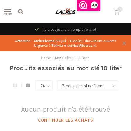
9,8
0
MENU
Il y a
toujours
un employé prêt
Attention : Atelier fermé (27 juil. - 8 août), showroom ouvert !
Urgence ? Écrivez à
service@lacros.nl
.
Home
/
Mots-clés
/
10 liter
Produits associés au mot-clé 10 liter
Aucun produit n'a été trouvé
CONTINUER LES ACHATS