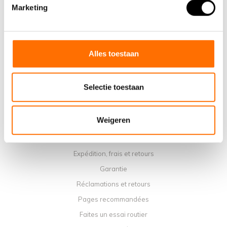
Pourquoi choisir un vélo pliant électrique Lacros
Marketing
Salle d'exposition Schijndel
Points de vente
Contact
Alles toestaan
Agenda du service
Manuels
Selectie toestaan
Vidéos d'instruction
Termes et conditions
Weigeren
Politique de confidentialité
Méthodes de paiement
Expédition, frais et retours
Garantie
Réclamations et retours
Pages recommandées
Faites un essai routier