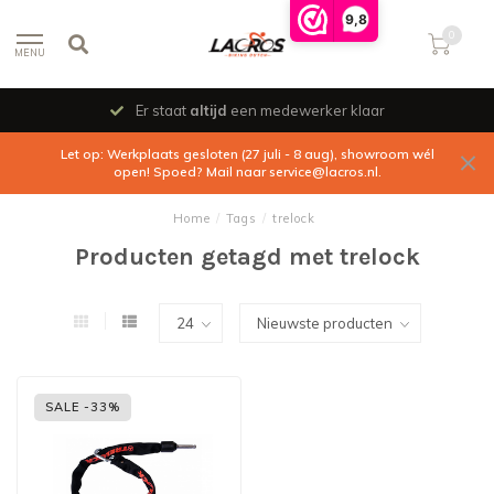
9,8
0
MENU
Er staat
altijd
een medewerker klaar
Let op: Werkplaats gesloten (27 juli - 8 aug), showroom wél
open! Spoed? Mail naar
service@lacros.nl
.
Home
/
Tags
/
trelock
Producten getagd met trelock
SALE -33%