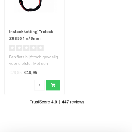
Insteekketting Trelock
ZR355 1m/6mm
Een fiets blijft toch gevoelig
voor diefstal. Met een
insteekketting vermindert ..
€19,95
€29,95