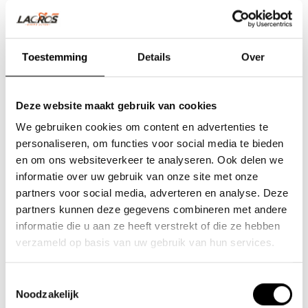
Toestemming
Details
Over
Deze website maakt gebruik van cookies
We gebruiken cookies om content en advertenties te
personaliseren, om functies voor social media te bieden
en om ons websiteverkeer te analyseren. Ook delen we
informatie over uw gebruik van onze site met onze
partners voor social media, adverteren en analyse. Deze
Team Lacros
partners kunnen deze gegevens combineren met andere
informatie die u aan ze heeft verstrekt of die ze hebben
Nieuwe Eerdsebaan 16, 5482 VS Schijndel Nederland
verzameld op basis van uw gebruik van hun services.
KvK-nr: 62140957
Btw-nr: NL854680950B01
Toestemmingsselectie
Noodzakelijk
(+31) 73 203 2487