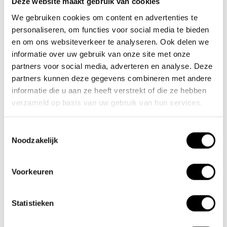
Deze website maakt gebruik van cookies
We gebruiken cookies om content en advertenties te
Nieuwe Eerdsebaan 16, 5482 VS Schijndel Nederland
personaliseren, om functies voor social media te bieden
KvK-nr: 62140957
en om ons websiteverkeer te analyseren. Ook delen we
Btw-nr: NL854680950B01
informatie over uw gebruik van onze site met onze
partners voor social media, adverteren en analyse. Deze
(+31) 73 203 2487
partners kunnen deze gegevens combineren met andere
(+31) 73 203 2487
informatie die u aan ze heeft verstrekt of die ze hebben
verzameld op basis van uw gebruik van hun services.
sales@lacros.nl
Toestemmingsselectie
Noodzakelijk
Voorkeuren
Informatie
Statistieken
Over ons