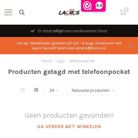
9,8
0
MENU
Er staat
altijd
een medewerker klaar
Let op: Werkplaats gesloten (27 juli - 8 aug), showroom wél
open! Spoed? Mail naar
service@lacros.nl
.
Home
/
Tags
/
telefoonpocket
Producten getagd met telefoonpocket
Geen producten gevonden!
GA VERDER MET WINKELEN