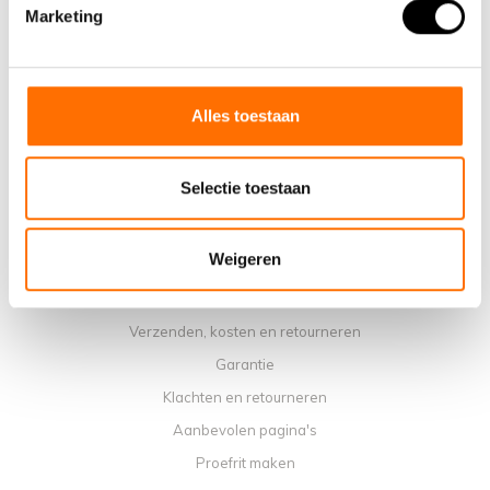
Waarom een elektrische vouwfiets van Lacros
Marketing
Showroom Schijndel
Verkooppunten
Contact
Alles toestaan
Agenda werkplaats
Handleidingen
Selectie toestaan
Instructievideo's
Algemene voorwaarden
Weigeren
Privacybeleid
Betaalmethoden
Verzenden, kosten en retourneren
Garantie
Klachten en retourneren
Aanbevolen pagina's
Proefrit maken