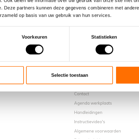
. Ook delen we informatie over uw gebruik van onze site met on
e. Deze partners kunnen deze gegevens combineren met andere i
erzameld op basis van uw gebruik van hun services.
Voorkeuren
Statistieken
Informatie
Over ons
Waarom een elektrische vouwfiet
Selectie toestaan
Showroom Schijndel
Verkooppunten
Contact
Agenda werkplaats
Handleidingen
Instructievideo's
Algemene voorwaarden