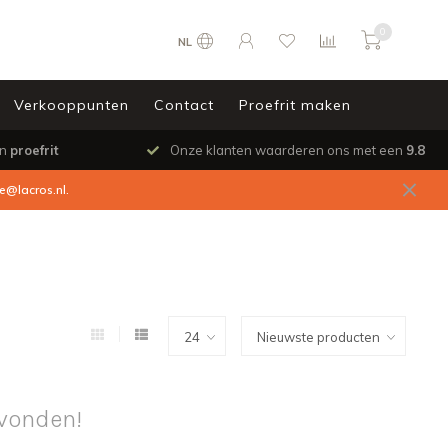
0
NL
Verkooppunten
Contact
Proefrit maken
en
proefrit
Onze klanten waarderen ons met een
9.8
ce@lacros.nl
.
vonden!