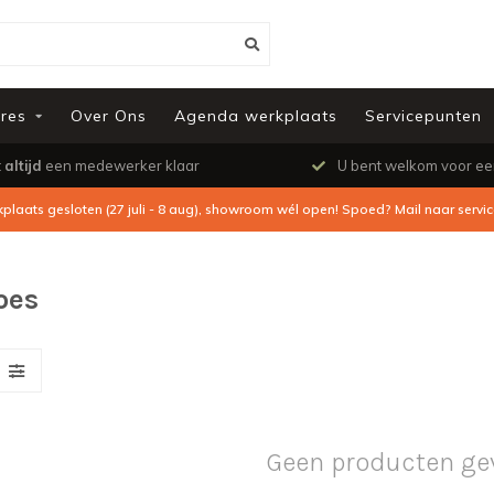
res
Over Ons
Agenda werkplaats
Servicepunten
t
altijd
een medewerker klaar
U bent welkom voor e
kplaats gesloten (27 juli - 8 aug), showroom wél open! Spoed? Mail naar
servi
oes
Geen producten ge