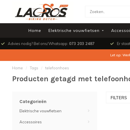
Home
Elektrische vouwfietsen
Accessoi
Advies nodig? Bel ons/Whatsapp:
073 203 2487
Er staa
Let op: Wer
Home
/
Tags
/
telefoonhoes
Producten getagd met telefoonh
FILTERS
Categorieën
Elektrische vouwfietsen
Accessoires