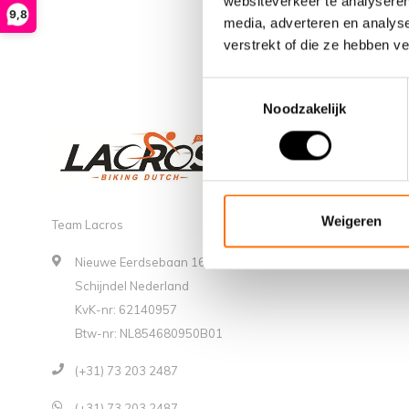
websiteverkeer te analyseren
9,8
media, adverteren en analys
verstrekt of die ze hebben v
Toestemmingsselectie
Noodzakelijk
Weigeren
Team Lacros
Nieuwe Eerdsebaan 16, 5482 VS
Schijndel Nederland
KvK-nr: 62140957
Btw-nr: NL854680950B01
(+31) 73 203 2487
(+31) 73 203 2487