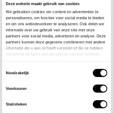
Deze website maakt gebruik van cookies
Team Lacros
We gebruiken cookies om content en advertenties te
Nieuwe Eerdsebaan 16, 5482 VS Schijndel Nederland
personaliseren, om functies voor social media te bieden
KvK-nr: 62140957
en om ons websiteverkeer te analyseren. Ook delen we
Btw-nr: NL854680950B01
informatie over uw gebruik van onze site met onze
partners voor social media, adverteren en analyse. Deze
(+31) 73 203 2487
partners kunnen deze gegevens combineren met andere
informatie die u aan ze heeft verstrekt of die ze hebben
(+31) 73 203 2487
verzameld op basis van uw gebruik van hun services.
sales@lacros.nl
Toestemmingsselectie
Noodzakelijk
Voorkeuren
Informatie
Statistieken
Over ons