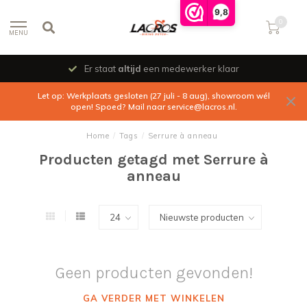
9,8
0
MENU
Er staat
altijd
een medewerker klaar
Let op: Werkplaats gesloten (27 juli - 8 aug), showroom wél
open! Spoed? Mail naar
service@lacros.nl
.
Home
/
Tags
/
Serrure à anneau
Producten getagd met Serrure à
anneau
Geen producten gevonden!
GA VERDER MET WINKELEN