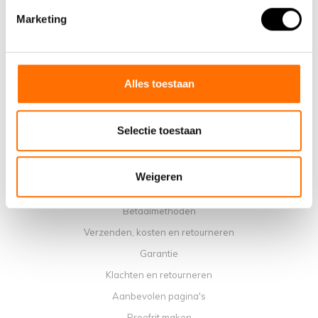
Marketing
Waarom een elektrische vouwfiets van Lacros
Showroom Schijndel
Verkooppunten
Contact
Alles toestaan
Agenda werkplaats
Handleidingen
Selectie toestaan
Instructievideo's
Algemene voorwaarden
Weigeren
Privacybeleid
Betaalmethoden
Verzenden, kosten en retourneren
Garantie
Klachten en retourneren
Aanbevolen pagina's
Proefrit maken