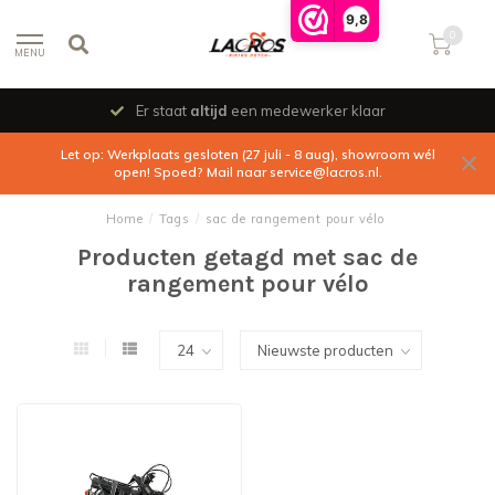
9,8
0
MENU
Er staat
altijd
een medewerker klaar
Let op: Werkplaats gesloten (27 juli - 8 aug), showroom wél
open! Spoed? Mail naar
service@lacros.nl
.
Home
/
Tags
/
sac de rangement pour vélo
Producten getagd met sac de
rangement pour vélo