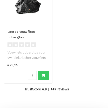
Lacros Vouwfiets
opbergtas
Vouwfiets opbergtas voor
uw (elektrische) vouwfiets
beschikbaar in twee maten.
€29,95
B..