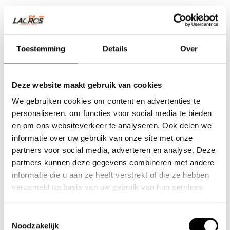
Toestemming
Details
Over
Deze website maakt gebruik van cookies
We gebruiken cookies om content en advertenties te
personaliseren, om functies voor social media te bieden
en om ons websiteverkeer te analyseren. Ook delen we
informatie over uw gebruik van onze site met onze
partners voor social media, adverteren en analyse. Deze
partners kunnen deze gegevens combineren met andere
Team Lacros
informatie die u aan ze heeft verstrekt of die ze hebben
Nieuwe Eerdsebaan 16, 5482 VS Schijndel Nederland
verzameld op basis van uw gebruik van hun services.
KvK-nr: 62140957
Btw-nr: NL854680950B01
Toestemmingsselectie
Noodzakelijk