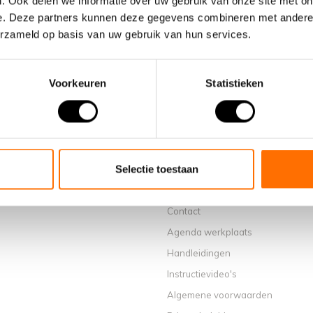
. Ook delen we informatie over uw gebruik van onze site met on
e. Deze partners kunnen deze gegevens combineren met andere i
erzameld op basis van uw gebruik van hun services.
Voorkeuren
Statistieken
Informatie
Over ons
Waarom een elektrische vouwfiet
Selectie toestaan
Showroom Schijndel
Verkooppunten
Contact
Agenda werkplaats
Handleidingen
Instructievideo's
Algemene voorwaarden