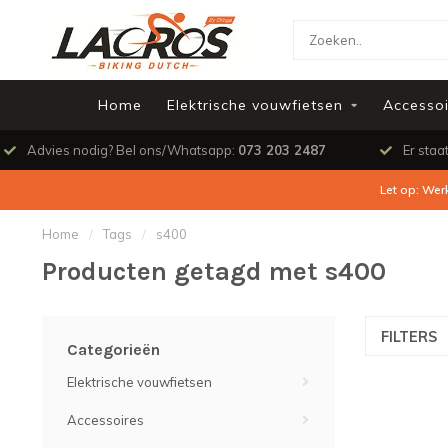
Home
Elektrische vouwfietsen
Accessoi
Advies nodig? Bel ons/Whatsapp:
073 203 2487
Er staa
Let op: Wer
Home
/
Tags
/
s400
Producten getagd met s400
FILTERS
Categorieën
Elektrische vouwfietsen
Accessoires