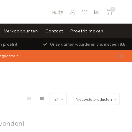
0
NL
Verkooppunten
Contact
Proefrit maken
en
proefrit
Onze klanten waarderen ons met een
9.8
ce@lacros.nl
.
vonden!