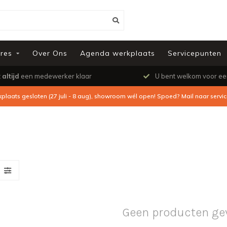
res
Over Ons
Agenda werkplaats
Servicepunten
t
altijd
een medewerker klaar
U bent welkom voor e
kplaats gesloten (27 juli - 8 aug), showroom wél open! Spoed? Mail naar
servi
Geen producten ge