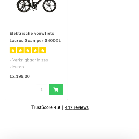
Elektrische vouwfiets
Lacros Scamper S400XL
- Verkrijgbaar in zes
kleuren
- Onze populaire
€2.199,00
elektrische vouwfiets met
24inch..