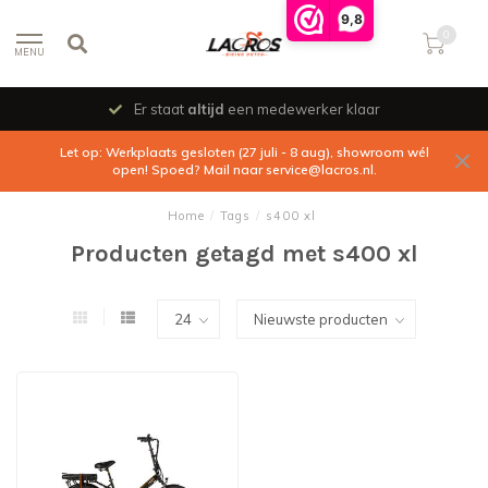
9,8
0
MENU
Er staat
altijd
een medewerker klaar
Let op: Werkplaats gesloten (27 juli - 8 aug), showroom wél
open! Spoed? Mail naar
service@lacros.nl
.
Home
/
Tags
/
s400 xl
Producten getagd met s400 xl