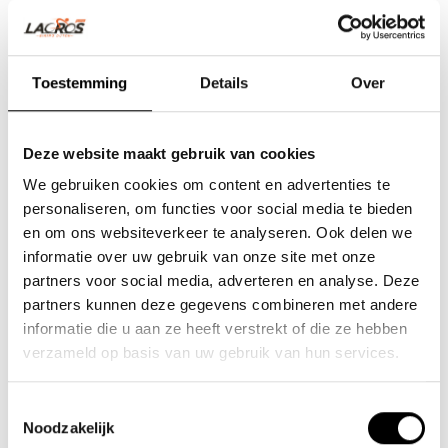
Toestemming
Details
Over
Deze website maakt gebruik van cookies
We gebruiken cookies om content en advertenties te
personaliseren, om functies voor social media te bieden
en om ons websiteverkeer te analyseren. Ook delen we
informatie over uw gebruik van onze site met onze
partners voor social media, adverteren en analyse. Deze
Team Lacros
partners kunnen deze gegevens combineren met andere
informatie die u aan ze heeft verstrekt of die ze hebben
Nieuwe Eerdsebaan 16, 5482 VS Schijndel Nederland
verzameld op basis van uw gebruik van hun services.
KvK-nr: 62140957
Btw-nr: NL854680950B01
Toestemmingsselectie
Noodzakelijk
(+31) 73 203 2487