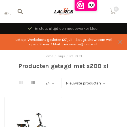
9,8
0
MENU
Er staat
altijd
een medewerker klaar
Let op: Werkplaats gesloten (27 juli - 8 aug), showroom wél
open! Spoed? Mail naar
service@lacros.nl
.
Home
/
Tags
/
s200 xl
Producten getagd met s200 xl