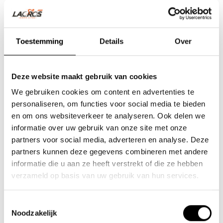
Toestemming
Details
Over
Deze website maakt gebruik van cookies
We gebruiken cookies om content en advertenties te
personaliseren, om functies voor social media te bieden
en om ons websiteverkeer te analyseren. Ook delen we
informatie over uw gebruik van onze site met onze
partners voor social media, adverteren en analyse. Deze
Team Lacros
partners kunnen deze gegevens combineren met andere
informatie die u aan ze heeft verstrekt of die ze hebben
Nieuwe Eerdsebaan 16, 5482 VS Schijndel Nederland
verzameld op basis van uw gebruik van hun services.
KvK-nr: 62140957
Btw-nr: NL854680950B01
Toestemmingsselectie
Noodzakelijk
(+31) 73 203 2487