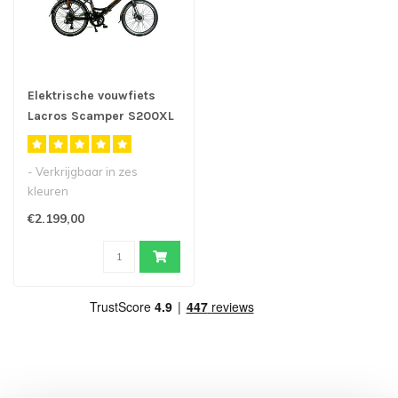
Elektrische vouwfiets
Lacros Scamper S200XL
- Verkrijgbaar in zes
kleuren
- Onze populaire
€2.199,00
elektrische vouwfiets met
24inch..