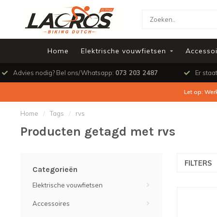
Home
Elektrische vouwfietsen
Accessoi
Advies nodig? Bel ons/Whatsapp:
073 203 2487
Er staa
Let op: Wer
Home
/
Tags
/
rvs
Producten getagd met rvs
FILTERS
Categorieën
Elektrische vouwfietsen
Accessoires