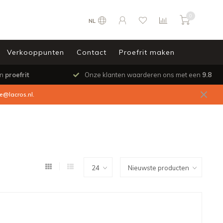
0
NL
Verkooppunten
Contact
Proefrit maken
en
proefrit
Onze klanten waarderen ons met een
9.8
ce@lacros.nl
.