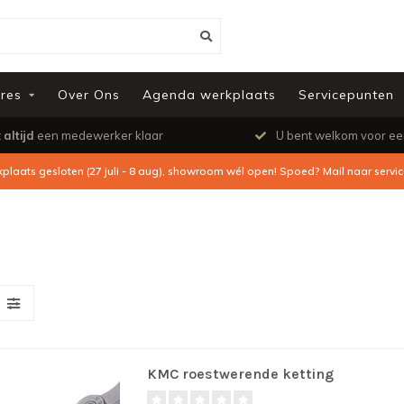
res
Over Ons
Agenda werkplaats
Servicepunten
t
altijd
een medewerker klaar
U bent welkom voor e
kplaats gesloten (27 juli - 8 aug), showroom wél open! Spoed? Mail naar
servi
KMC roestwerende ketting