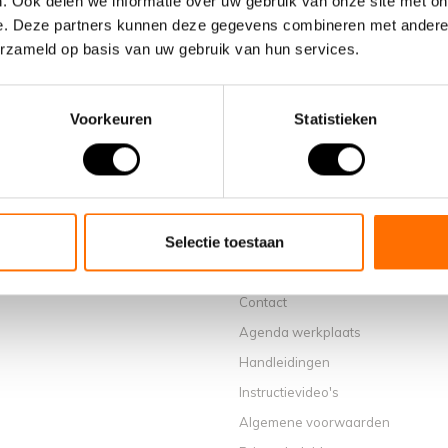
. Ook delen we informatie over uw gebruik van onze site met on
e. Deze partners kunnen deze gegevens combineren met andere i
erzameld op basis van uw gebruik van hun services.
Voorkeuren
Statistieken
Informatie
Over ons
Waarom een elektrische vouwfiet
Selectie toestaan
Showroom Schijndel
Verkooppunten
Contact
Agenda werkplaats
Handleidingen
Instructievideo's
Algemene voorwaarden