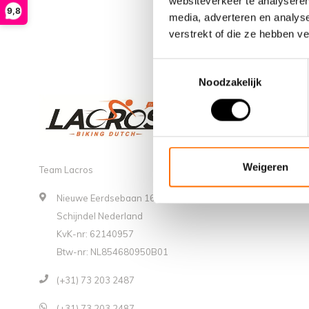
websiteverkeer te analyseren
9,8
media, adverteren en analys
verstrekt of die ze hebben v
Toestemmingsselectie
Noodzakelijk
Weigeren
Team Lacros
Nieuwe Eerdsebaan 16, 5482 VS
Schijndel Nederland
KvK-nr: 62140957
Btw-nr: NL854680950B01
(+31) 73 203 2487
(+31) 73 203 2487