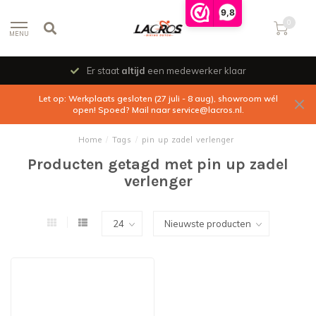
9,8
0
MENU
Er staat
altijd
een medewerker klaar
Let op: Werkplaats gesloten (27 juli - 8 aug), showroom wél
open! Spoed? Mail naar
service@lacros.nl
.
Home
/
Tags
/
pin up zadel verlenger
Producten getagd met pin up zadel
verlenger