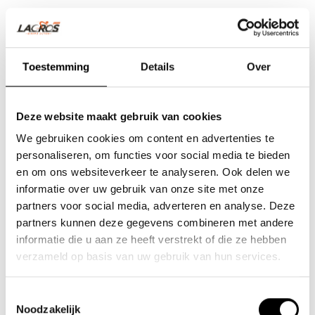
Toestemming
Details
Over
Deze website maakt gebruik van cookies
We gebruiken cookies om content en advertenties te
personaliseren, om functies voor social media te bieden
en om ons websiteverkeer te analyseren. Ook delen we
informatie over uw gebruik van onze site met onze
partners voor social media, adverteren en analyse. Deze
partners kunnen deze gegevens combineren met andere
Team Lacros
informatie die u aan ze heeft verstrekt of die ze hebben
Nieuwe Eerdsebaan 16, 5482 VS Schijndel Nederland
verzameld op basis van uw gebruik van hun services.
KvK-nr: 62140957
Btw-nr: NL854680950B01
Toestemmingsselectie
Noodzakelijk