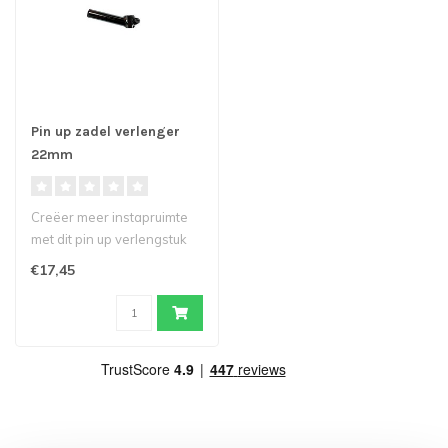
Pin up zadel verlenger
22mm
Creëer meer instapruimte
met dit pin up verlengstuk
door het zadel tot 10 cm ve..
€17,45