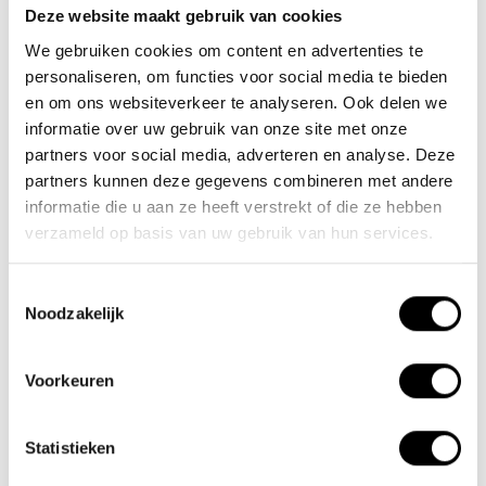
Deze website maakt gebruik van cookies
Team Lacros
We gebruiken cookies om content en advertenties te
Nieuwe Eerdsebaan 16, 5482 VS Schijndel Nederland
personaliseren, om functies voor social media te bieden
KvK-nr: 62140957
en om ons websiteverkeer te analyseren. Ook delen we
Btw-nr: NL854680950B01
informatie over uw gebruik van onze site met onze
partners voor social media, adverteren en analyse. Deze
(+31) 73 203 2487
partners kunnen deze gegevens combineren met andere
informatie die u aan ze heeft verstrekt of die ze hebben
(+31) 73 203 2487
verzameld op basis van uw gebruik van hun services.
sales@lacros.nl
Toestemmingsselectie
Noodzakelijk
Voorkeuren
Informatie
Statistieken
Over ons