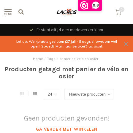
9,8
0
MENU
Er staat
altijd
een medewerker klaar
Let op: Werkplaats gesloten (27 juli - 8 aug), showroom wél
open! Spoed? Mail naar
service@lacros.nl
.
Home
/
Tags
/
panier de vélo en osier
Producten getagd met panier de vélo en
osier
Geen producten gevonden!
GA VERDER MET WINKELEN