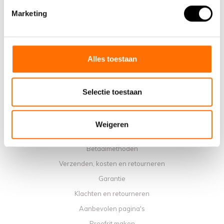
Marketing
Waarom een elektrische vouwfiets van Lacros
Showroom Schijndel
Verkooppunten
Contact
Alles toestaan
Agenda werkplaats
Handleidingen
Selectie toestaan
Instructievideo's
Algemene voorwaarden
Weigeren
Privacybeleid
Betaalmethoden
Verzenden, kosten en retourneren
Garantie
Klachten en retourneren
Aanbevolen pagina's
Proefrit maken