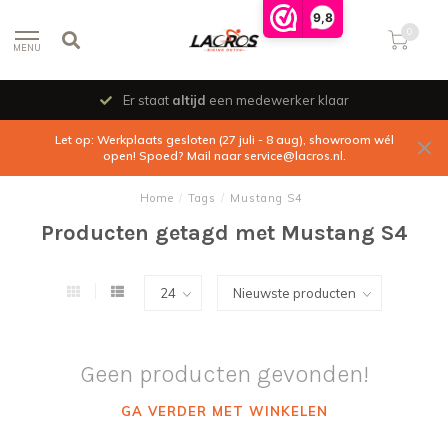
9,8
0
MENU
Er staat
altijd
een medewerker klaar
Let op: Werkplaats gesloten (27 juli - 8 aug), showroom wél
open! Spoed? Mail naar
service@lacros.nl
.
Home
/
Tags
/
Mustang S4
Producten getagd met Mustang S4
Geen producten gevonden!
GA VERDER MET WINKELEN