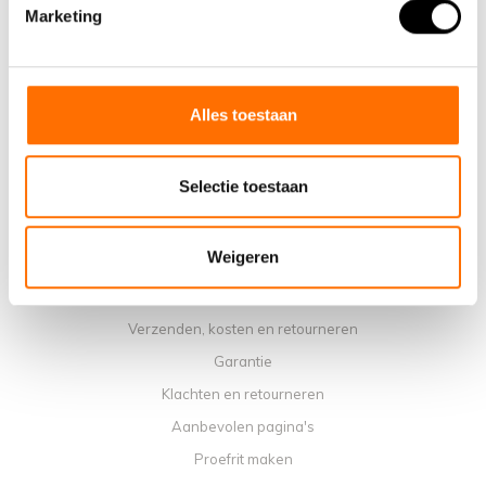
Waarom een elektrische vouwfiets van Lacros
Marketing
Showroom Schijndel
Verkooppunten
Contact
Alles toestaan
Agenda werkplaats
Handleidingen
Selectie toestaan
Instructievideo's
Algemene voorwaarden
Weigeren
Privacybeleid
Betaalmethoden
Verzenden, kosten en retourneren
Garantie
Klachten en retourneren
Aanbevolen pagina's
Proefrit maken