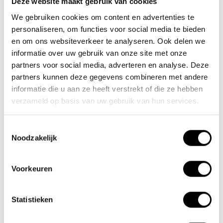
Deze website maakt gebruik van cookies
We gebruiken cookies om content en advertenties te
Nieuwe Eerdsebaan 16, 5482 VS Schijndel Nederland
personaliseren, om functies voor social media te bieden
KvK-nr: 62140957
en om ons websiteverkeer te analyseren. Ook delen we
Btw-nr: NL854680950B01
informatie over uw gebruik van onze site met onze
partners voor social media, adverteren en analyse. Deze
(+31) 73 203 2487
partners kunnen deze gegevens combineren met andere
(+31) 73 203 2487
informatie die u aan ze heeft verstrekt of die ze hebben
verzameld op basis van uw gebruik van hun services.
sales@lacros.nl
Toestemmingsselectie
Noodzakelijk
Voorkeuren
Informatie
Statistieken
Over ons