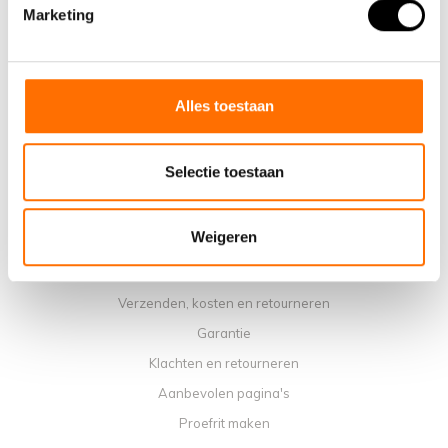
Waarom een elektrische vouwfiets van Lacros
Marketing
Showroom Schijndel
Verkooppunten
Contact
Alles toestaan
Agenda werkplaats
Handleidingen
Selectie toestaan
Instructievideo's
Algemene voorwaarden
Weigeren
Privacybeleid
Betaalmethoden
Verzenden, kosten en retourneren
Garantie
Klachten en retourneren
Aanbevolen pagina's
Proefrit maken