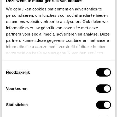
Deze website maakt gebruik van cookies
We gebruiken cookies om content en advertenties te
Nieuwe Eerdsebaan 16, 5482 VS Schijndel Nederland
personaliseren, om functies voor social media te bieden
KvK-nr: 62140957
en om ons websiteverkeer te analyseren. Ook delen we
Btw-nr: NL854680950B01
informatie over uw gebruik van onze site met onze
partners voor social media, adverteren en analyse. Deze
(+31) 73 203 2487
partners kunnen deze gegevens combineren met andere
(+31) 73 203 2487
informatie die u aan ze heeft verstrekt of die ze hebben
verzameld op basis van uw gebruik van hun services.
sales@lacros.nl
Toestemmingsselectie
Noodzakelijk
Voorkeuren
Informatie
Statistieken
Over ons