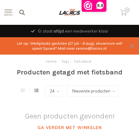
9,8
0
MENU
Er staat
altijd
een medewerker klaar
Let op: Werkplaats gesloten (27 juli - 8 aug), showroom wél
open! Spoed? Mail naar
service@lacros.nl
.
Home
/
Tags
/
fietsband
Producten getagd met fietsband
Geen producten gevonden!
GA VERDER MET WINKELEN