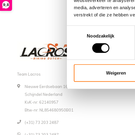
websiteverkeer te analyseren
9,8
media, adverteren en analys
verstrekt of die ze hebben v
Toestemmingsselectie
Noodzakelijk
Weigeren
Team Lacros
Nieuwe Eerdsebaan 16, 5482 VS
Schijndel Nederland
KvK-nr: 62140957
Btw-nr: NL854680950B01
(+31) 73 203 2487
(+31) 73 203 2487