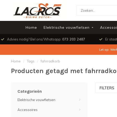
Home
Elektrische vouwfietsen
Accessoi
Advies nodig? Bel ons/Whatsapp:
073 203 2487
Er staa
Let op: Wer
Home
/
Tags
/
fahrradkorb
Producten getagd met fahrradko
FILTERS
Categorieën
Elektrische vouwfietsen
Accessoires