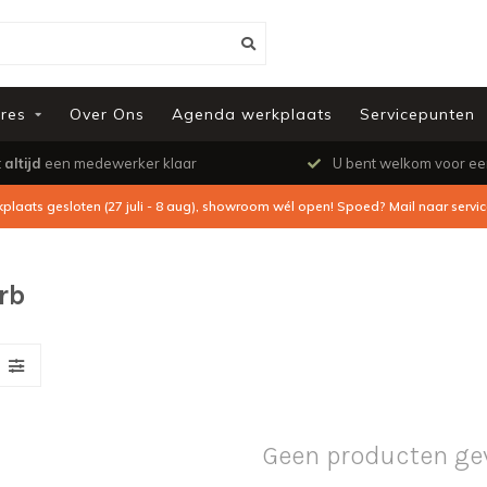
res
Over Ons
Agenda werkplaats
Servicepunten
t
altijd
een medewerker klaar
U bent welkom voor e
kplaats gesloten (27 juli - 8 aug), showroom wél open! Spoed? Mail naar
servi
rb
Geen producten ge