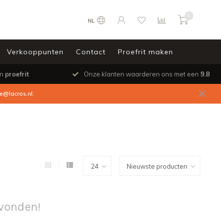
0
NL
Verkooppunten
Contact
Proefrit maken
en
proefrit
Onze klanten waarderen ons met een
9.8
ce@lacros.nl
.
vonden!