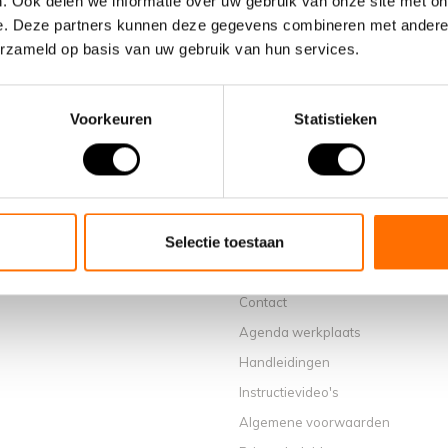
. Ook delen we informatie over uw gebruik van onze site met on
e. Deze partners kunnen deze gegevens combineren met andere i
erzameld op basis van uw gebruik van hun services.
Voorkeuren
Statistieken
Informatie
Over ons
Waarom een elektrische vouwfiet
Selectie toestaan
Showroom Schijndel
Verkooppunten
Contact
Agenda werkplaats
Handleidingen
Instructievideo's
Algemene voorwaarden