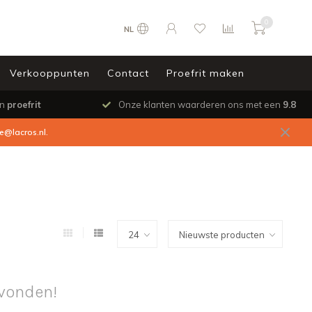
0
NL
Verkooppunten
Contact
Proefrit maken
en
proefrit
Onze klanten waarderen ons met een
9.8
ce@lacros.nl
.
vonden!