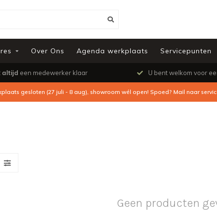
res
Over Ons
Agenda werkplaats
Servicepunten
t
altijd
een medewerker klaar
U bent welkom voor e
kplaats gesloten (27 juli - 8 aug), showroom wél open! Spoed? Mail naar
servi
Geen producten ge