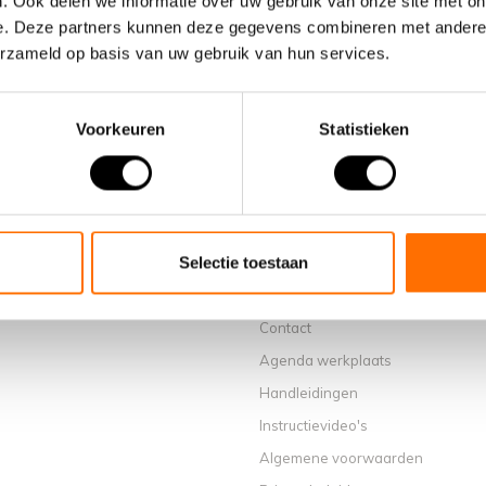
. Ook delen we informatie over uw gebruik van onze site met on
e. Deze partners kunnen deze gegevens combineren met andere i
erzameld op basis van uw gebruik van hun services.
Voorkeuren
Statistieken
Informatie
Over ons
Waarom een elektrische vouwfiet
Selectie toestaan
Showroom Schijndel
Verkooppunten
Contact
Agenda werkplaats
Handleidingen
Instructievideo's
Algemene voorwaarden