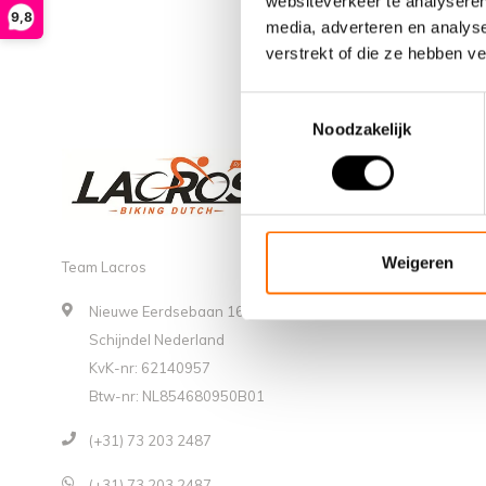
websiteverkeer te analyseren
9,8
media, adverteren en analys
verstrekt of die ze hebben v
Toestemmingsselectie
Noodzakelijk
Weigeren
Team Lacros
Nieuwe Eerdsebaan 16, 5482 VS
Schijndel Nederland
KvK-nr: 62140957
Btw-nr: NL854680950B01
(+31) 73 203 2487
(+31) 73 203 2487