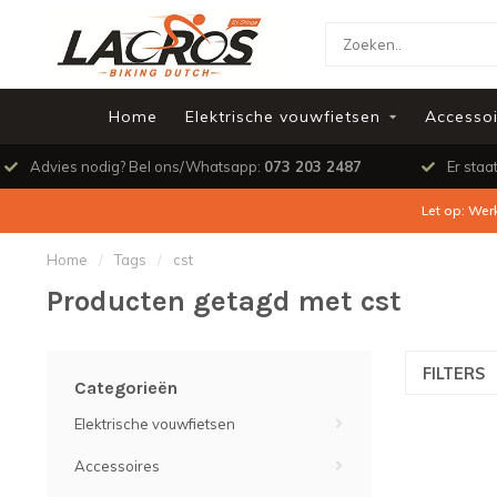
Home
Elektrische vouwfietsen
Accessoi
Advies nodig? Bel ons/Whatsapp:
073 203 2487
Er staa
Let op: Wer
Home
/
Tags
/
cst
Producten getagd met cst
FILTERS
Categorieën
Elektrische vouwfietsen
Accessoires