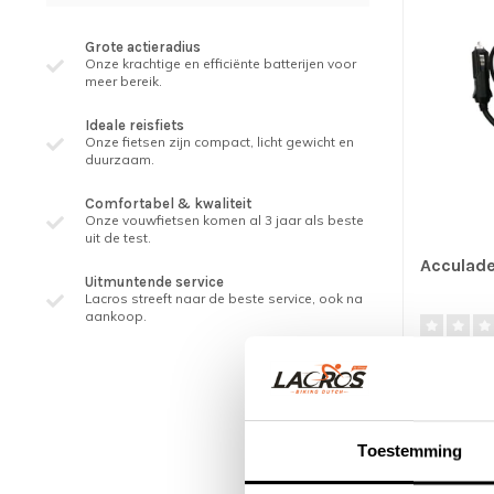
Grote actieradius
Onze krachtige en efficiënte batterijen voor
meer bereik.
Ideale reisfiets
Onze fietsen zijn compact, licht gewicht en
duurzaam.
Comfortabel & kwaliteit
Onze vouwfietsen komen al 3 jaar als beste
uit de test.
Acculade
Uitmuntende service
Lacros streeft naar de beste service, ook na
aankoop.
De 12 volt 
mogelijkhei
te l..
€74,95
Toestemming