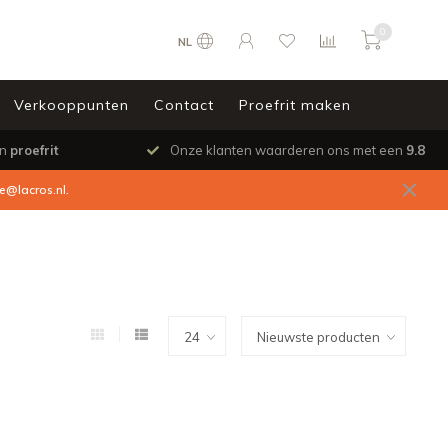
0
NL
Verkooppunten
Contact
Proefrit maken
en
proefrit
Onze klanten waarderen ons met een
9.8
ce@lacros.nl
.