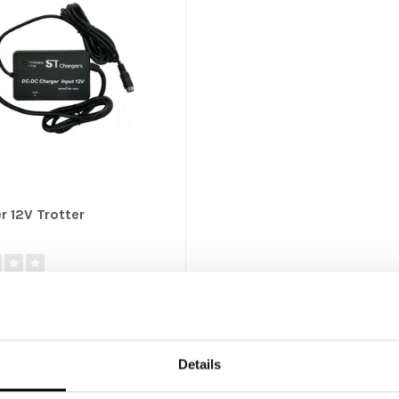
r 12V Trotter
acculader biedt u de
d om de batterij van uw fiets op
Details