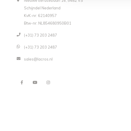
Nieuwe Eerdsebaan 16, 5482 VS
Schijndel Nederland
KvK-nr: 62140957
Btw-nr: NL854680950B01
(+31) 73 203 2487
(+31) 73 203 2487
sales@lacros.nl