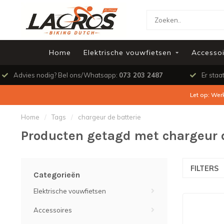
Home
Elektrische vouwfietsen
Accessoi
Advies nodig? Bel ons/Whatsapp:
073 203 2487
Er staa
Let op: Wer
Home
/
Tags
/
chargeur de batterie
Producten getagd met chargeur d
FILTERS
Categorieën
Elektrische vouwfietsen
Accessoires