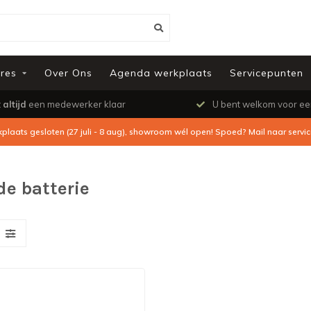
res
Over Ons
Agenda werkplaats
Servicepunten
t
altijd
een medewerker klaar
U bent welkom voor e
kplaats gesloten (27 juli - 8 aug), showroom wél open! Spoed? Mail naar
servi
e batterie