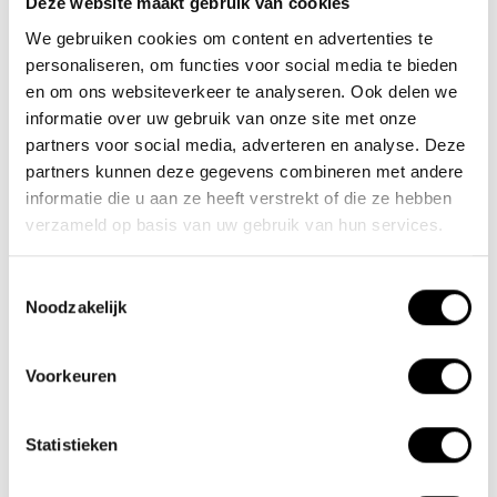
Deze website maakt gebruik van cookies
We gebruiken cookies om content en advertenties te
Nieuwe Eerdsebaan 16, 5482 VS Schijndel Nederland
personaliseren, om functies voor social media te bieden
KvK-nr: 62140957
en om ons websiteverkeer te analyseren. Ook delen we
Btw-nr: NL854680950B01
informatie over uw gebruik van onze site met onze
partners voor social media, adverteren en analyse. Deze
(+31) 73 203 2487
partners kunnen deze gegevens combineren met andere
(+31) 73 203 2487
informatie die u aan ze heeft verstrekt of die ze hebben
verzameld op basis van uw gebruik van hun services.
sales@lacros.nl
Toestemmingsselectie
Noodzakelijk
Voorkeuren
Informatie
Statistieken
Over ons