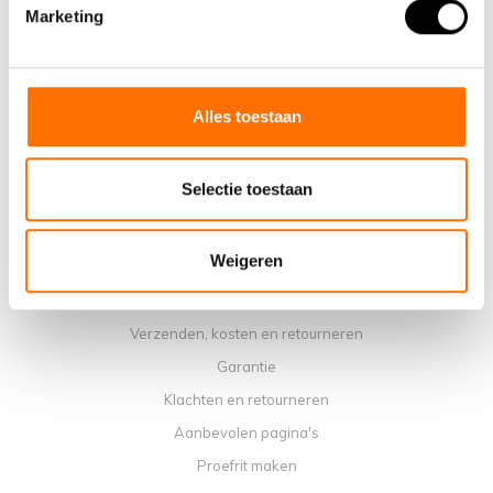
Waarom een elektrische vouwfiets van Lacros
Marketing
Showroom Schijndel
Verkooppunten
Contact
Alles toestaan
Agenda werkplaats
Handleidingen
Selectie toestaan
Instructievideo's
Algemene voorwaarden
Weigeren
Privacybeleid
Betaalmethoden
Verzenden, kosten en retourneren
Garantie
Klachten en retourneren
Aanbevolen pagina's
Proefrit maken