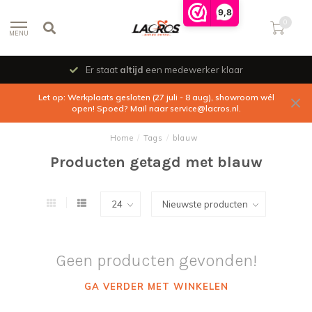
9,8
0
MENU
Er staat
altijd
een medewerker klaar
Let op: Werkplaats gesloten (27 juli - 8 aug), showroom wél
open! Spoed? Mail naar
service@lacros.nl
.
Home
/
Tags
/
blauw
Producten getagd met blauw
Geen producten gevonden!
GA VERDER MET WINKELEN