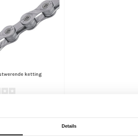
twerende ketting
eit dat roest op uw ketting er
t, vermindert roestvorming ..
Details