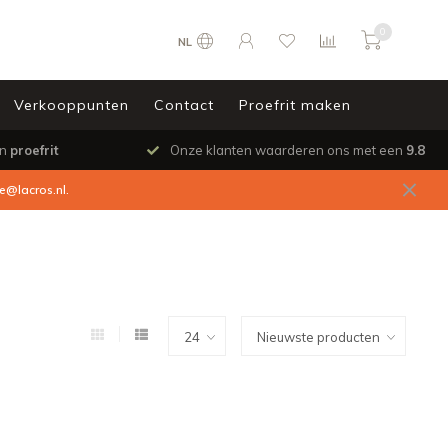
0
NL
Verkooppunten
Contact
Proefrit maken
en
proefrit
Onze klanten waarderen ons met een
9.8
ce@lacros.nl
.