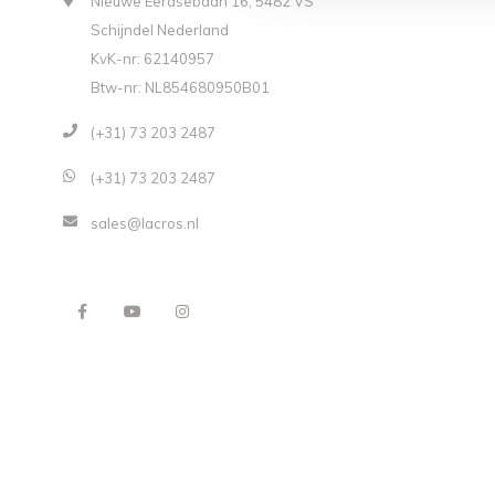
Nieuwe Eerdsebaan 16, 5482 VS
Schijndel Nederland
KvK-nr: 62140957
Btw-nr: NL854680950B01
(+31) 73 203 2487
(+31) 73 203 2487
sales@lacros.nl