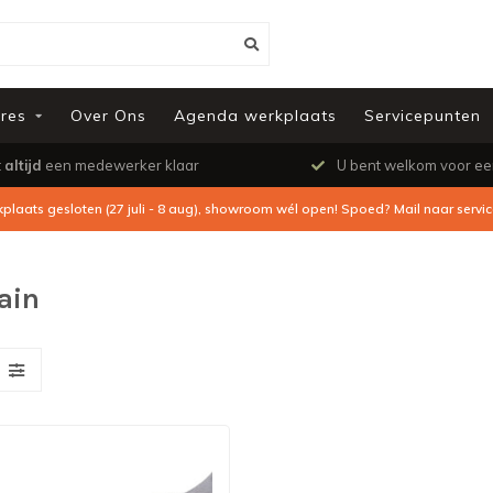
res
Over Ons
Agenda werkplaats
Servicepunten
t
altijd
een medewerker klaar
U bent welkom voor e
kplaats gesloten (27 juli - 8 aug), showroom wél open! Spoed? Mail naar
servi
ain