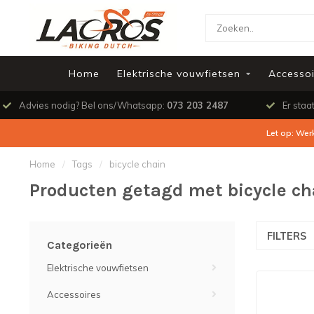
Home
Elektrische vouwfietsen
Accessoi
Advies nodig? Bel ons/Whatsapp:
073 203 2487
Er staa
Let op: Wer
Home
/
Tags
/
bicycle chain
Producten getagd met bicycle ch
FILTERS
Categorieën
Elektrische vouwfietsen
Accessoires