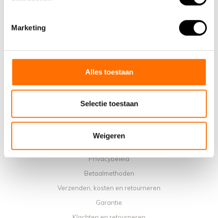
Informatie
Marketing
Over ons
Waarom een elektrische vouwfiets van Lacros
Showroom Schijndel
Verkooppunten
Alles toestaan
Contact
Agenda werkplaats
Selectie toestaan
Handleidingen
Instructievideo's
Weigeren
Algemene voorwaarden
Privacybeleid
Betaalmethoden
Verzenden, kosten en retourneren
Garantie
Klachten en retourneren