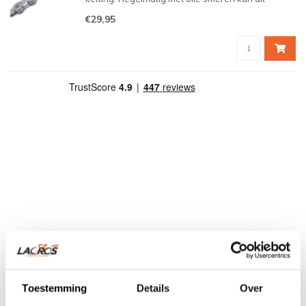
enigszins beperken. Maar u kunt er ook voor
€29,95
kiezen een roestwerende fietsketting te nemen.
Toestemming
Details
Over