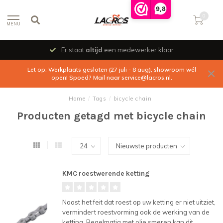
9,8
0
MENU
Er staat
altijd
een medewerker klaar
Let op: Werkplaats gesloten (27 juli - 8 aug), showroom wél
open! Spoed? Mail naar
service@lacros.nl
.
Home
/
Tags
/
bicycle chain
Producten getagd met bicycle chain
KMC roestwerende ketting
Naast het feit dat roest op uw ketting er niet uitziet,
vermindert roestvorming ook de werking van de
ketting. Regelmatig met olie smeren kan dit