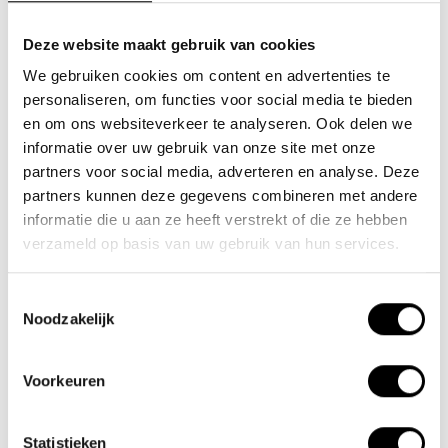
Deze website maakt gebruik van cookies
We gebruiken cookies om content en advertenties te
Team Lacros
personaliseren, om functies voor social media te bieden
Nieuwe Eerdsebaan 16, 5482 VS Schijndel Nederland
en om ons websiteverkeer te analyseren. Ook delen we
KvK-nr: 62140957
informatie over uw gebruik van onze site met onze
partners voor social media, adverteren en analyse. Deze
Btw-nr: NL854680950B01
partners kunnen deze gegevens combineren met andere
(+31) 73 203 2487
informatie die u aan ze heeft verstrekt of die ze hebben
verzameld op basis van uw gebruik van hun services.
(+31) 73 203 2487
sales@lacros.nl
Toestemmingsselectie
Noodzakelijk
Voorkeuren
Statistieken