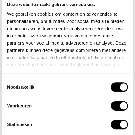
Deze website maakt gebruik van cookies
Team Lacros
We gebruiken cookies om content en advertenties te
Nieuwe Eerdsebaan 16, 5482 VS Schijndel Nederland
personaliseren, om functies voor social media te bieden
KvK-nr: 62140957
en om ons websiteverkeer te analyseren. Ook delen we
Btw-nr: NL854680950B01
informatie over uw gebruik van onze site met onze
partners voor social media, adverteren en analyse. Deze
(+31) 73 203 2487
partners kunnen deze gegevens combineren met andere
informatie die u aan ze heeft verstrekt of die ze hebben
(+31) 73 203 2487
verzameld op basis van uw gebruik van hun services.
sales@lacros.nl
Toestemmingsselectie
Noodzakelijk
Voorkeuren
Informatie
Statistieken
Over ons