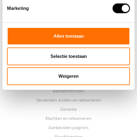
Marketing
Waarom een elektrische vouwfiets van Lacros
Showroom Schijndel
Verkooppunten
Contact
Alles toestaan
Agenda werkplaats
Handleidingen
Selectie toestaan
Instructievideo's
Algemene voorwaarden
Weigeren
Privacybeleid
Betaalmethoden
Verzenden, kosten en retourneren
Garantie
Klachten en retourneren
Aanbevolen pagina's
Proefrit maken