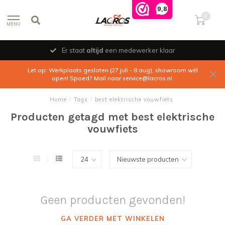
9,8
0
MENU
Er staat
altijd
een medewerker klaar
Let op: Werkplaats gesloten (27 juli - 8 aug), showroom wél
open! Spoed? Mail naar
service@lacros.nl
.
Home
/
Tags
/
best elektrische vouwfiets
Producten getagd met best elektrische
vouwfiets
Geen producten gevonden!
GA VERDER MET WINKELEN