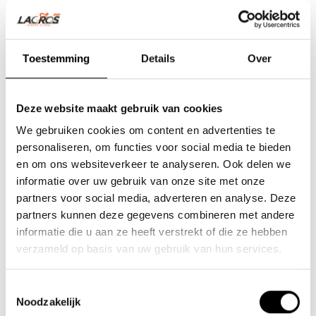
Toestemming
Details
Over
Deze website maakt gebruik van cookies
We gebruiken cookies om content en advertenties te
personaliseren, om functies voor social media te bieden
en om ons websiteverkeer te analyseren. Ook delen we
informatie over uw gebruik van onze site met onze
partners voor social media, adverteren en analyse. Deze
Team Lacros
partners kunnen deze gegevens combineren met andere
informatie die u aan ze heeft verstrekt of die ze hebben
Nieuwe Eerdsebaan 16, 5482 VS Schijndel Nederland
verzameld op basis van uw gebruik van hun services.
KvK-nr: 62140957
Btw-nr: NL854680950B01
Toestemmingsselectie
Noodzakelijk
(+31) 73 203 2487