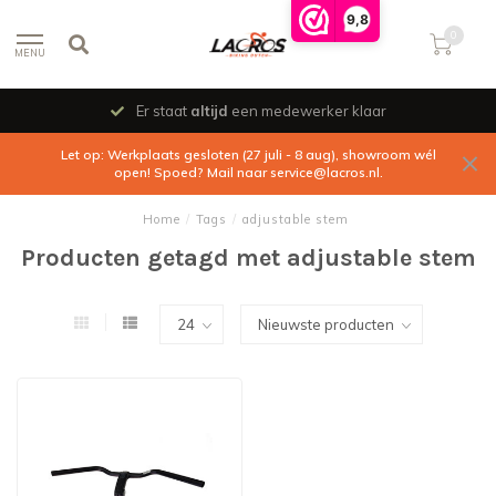
9,8
0
MENU
Er staat
altijd
een medewerker klaar
Let op: Werkplaats gesloten (27 juli - 8 aug), showroom wél
open! Spoed? Mail naar
service@lacros.nl
.
Home
/
Tags
/
adjustable stem
Producten getagd met adjustable stem