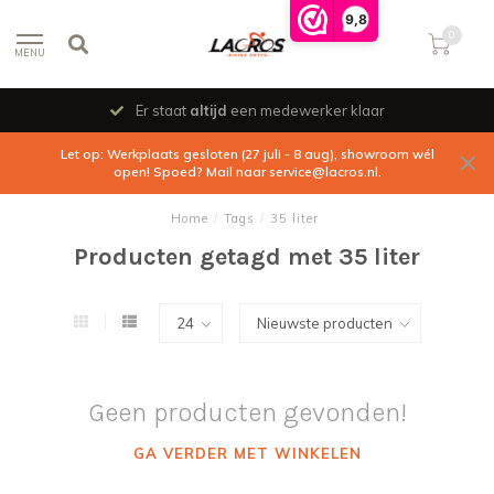
9,8
0
MENU
Er staat
altijd
een medewerker klaar
Let op: Werkplaats gesloten (27 juli - 8 aug), showroom wél
open! Spoed? Mail naar
service@lacros.nl
.
Home
/
Tags
/
35 liter
Producten getagd met 35 liter
Geen producten gevonden!
GA VERDER MET WINKELEN