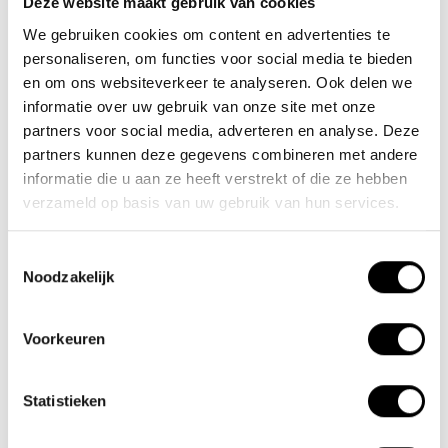
Deze website maakt gebruik van cookies
We gebruiken cookies om content en advertenties te
Nieuwe Eerdsebaan 16, 5482 VS Schijndel Nederland
personaliseren, om functies voor social media te bieden
KvK-nr: 62140957
en om ons websiteverkeer te analyseren. Ook delen we
Btw-nr: NL854680950B01
informatie over uw gebruik van onze site met onze
partners voor social media, adverteren en analyse. Deze
(+31) 73 203 2487
partners kunnen deze gegevens combineren met andere
(+31) 73 203 2487
informatie die u aan ze heeft verstrekt of die ze hebben
verzameld op basis van uw gebruik van hun services.
sales@lacros.nl
Toestemmingsselectie
Noodzakelijk
Voorkeuren
Informatie
Statistieken
Over ons