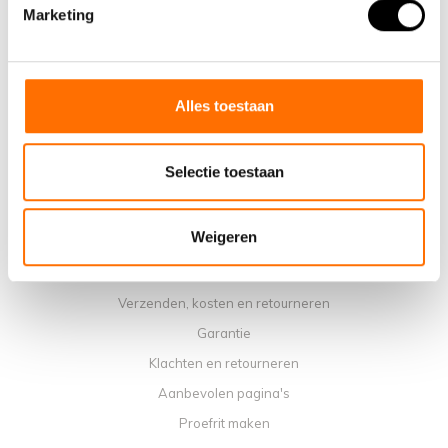
Waarom een elektrische vouwfiets van Lacros
Marketing
Showroom Schijndel
Verkooppunten
Contact
Alles toestaan
Agenda werkplaats
Handleidingen
Selectie toestaan
Instructievideo's
Algemene voorwaarden
Weigeren
Privacybeleid
Betaalmethoden
Verzenden, kosten en retourneren
Garantie
Klachten en retourneren
Aanbevolen pagina's
Proefrit maken