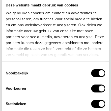
sales@lacros.nl
of bel
(+31) 73 203 2487
.
Deze website maakt gebruik van cookies
We gebruiken cookies om content en advertenties te
personaliseren, om functies voor social media te bieden
en om ons websiteverkeer te analyseren. Ook delen we
informatie over uw gebruik van onze site met onze
partners voor social media, adverteren en analyse. Deze
partners kunnen deze gegevens combineren met andere
informatie die u aan ze heeft verstrekt of die ze hebben
verzameld op basis van uw gebruik van hun services.
Toestemmingsselectie
Noodzakelijk
Voorkeuren
Statistieken