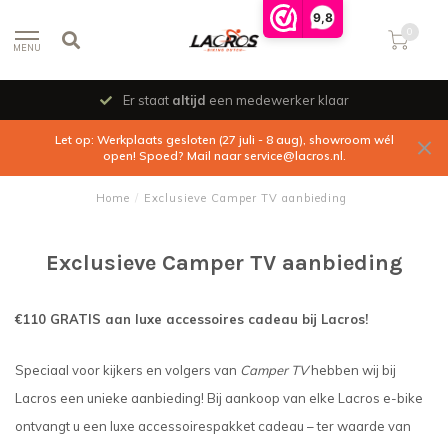
9,8
0
MENU
Er staat
altijd
een medewerker klaar
Let op: Werkplaats gesloten (27 juli - 8 aug), showroom wél
open! Spoed? Mail naar
service@lacros.nl
.
Home
/
Exclusieve Camper TV aanbieding
Exclusieve Camper TV aanbieding
€110 GRATIS aan luxe accessoires cadeau bij Lacros!
Speciaal voor kijkers en volgers van
Camper TV
hebben wij bij
Lacros een unieke aanbieding! Bij aankoop van elke Lacros e-bike
ontvangt u een luxe accessoirespakket cadeau – ter waarde van