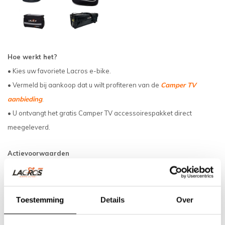
Hoe werkt het?
• Kies uw favoriete Lacros e-bike.
• Vermeld bij aankoop dat u wilt profiteren van de
Camper TV
aanbieding
.
• U ontvangt het gratis Camper TV accessoirespakket direct
meegeleverd.
Actievoorwaarden
• Alleen geldig onder vermelding van Camper TV.
• Actieperiode: t/m 31 augustus 2026.
• Niet te combineren met andere kortingen of aanbiedingen.
Toestemming
Details
Over
Voor meer informatie kunt u uiteraard contact met ons opnemen via