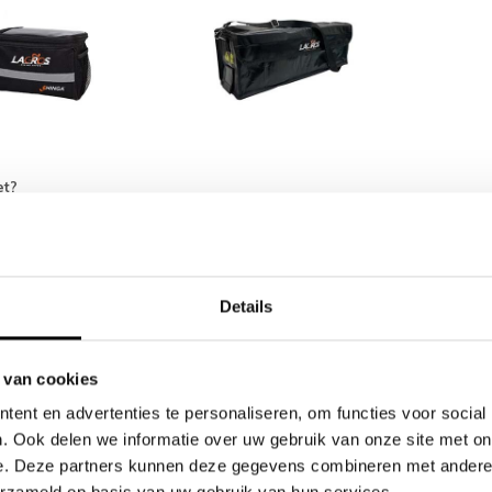
et?
oriete Lacros e-bike.
 aankoop dat u wilt profiteren van de
Camper TV aanbieding
.
het gratis Camper TV accessoirespakket direct meegeleverd.
Details
aarden
dig onder vermelding van Camper TV.
 van cookies
e: t/m 31 augustus 2026.
ent en advertenties te personaliseren, om functies voor social
bineren met andere kortingen of aanbiedingen.
. Ook delen we informatie over uw gebruik van onze site met on
e. Deze partners kunnen deze gegevens combineren met andere i
ormatie kunt u uiteraard contact met ons opnemen via
sales@lacros.nl
of