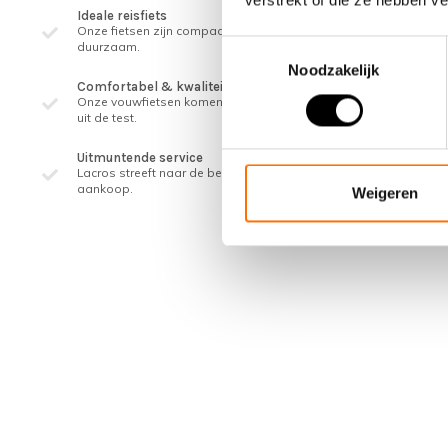
verstrekt of die ze hebben v
Ideale reisfiets
Onze fietsen zijn compact, licht gewicht en
Toestemmingsselectie
duurzaam.
Noodzakelijk
Comfortabel & kwaliteit
Onze vouwfietsen komen al 3 jaar als beste
uit de test.
Uitmuntende service
Lacros streeft naar de beste service, ook na
aankoop.
Weigeren