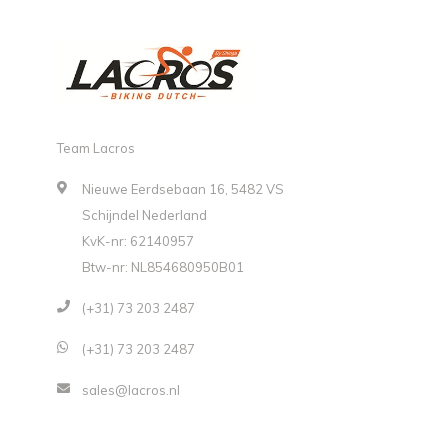
Team Lacros
Nieuwe Eerdsebaan 16, 5482 VS
Schijndel Nederland
KvK-nr: 62140957
Btw-nr: NL854680950B01
(+31) 73 203 2487
(+31) 73 203 2487
sales@lacros.nl