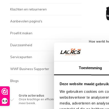
Klachten en retourneren
Aanbevolen pagina's
Proefrit maken
Hoe werkt h
Duurzaamheid
• Kies uw fav
• Vermeld bij
Servicepunten
• U ontvangt 
Toestemming
WWF Business Supporter
Actievoorw
Blogs
• Alleen gel
Deze website maakt gebruik
• Actieperiod
We gebruiken cookies om cont
• Niet te com
Grote actieradius
websiteverkeer te analyseren
Onze krachtige en efficiënte batterijen voor
9,8
media, adverteren en analys
meer bereik.
Voor meer inf