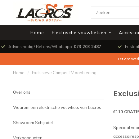
Home
Elektrische vouwfietsen
Accessoi
Advies nodig? Bel ons/Whatsapp:
073 203 2487
Er staa
Let op: Wer
Home
/
Exclusieve Camper TV aanbieding
Exclus
Over ons
Waarom een elektrische vouwfiets van Lacros
€110 GRATIS 
Showroom Schijndel
Speciaal voor
accessoirespa
Verkooppunten