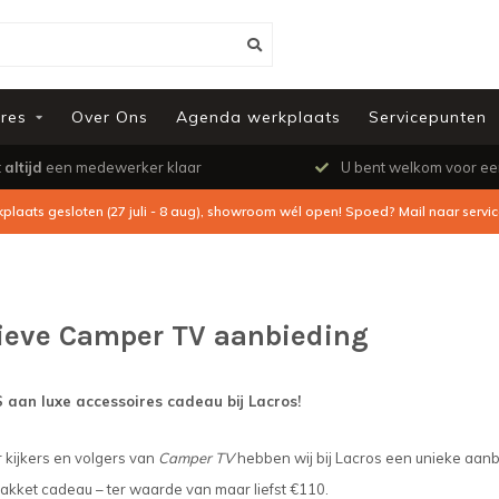
res
Over Ons
Agenda werkplaats
Servicepunten
t
altijd
een medewerker klaar
U bent welkom voor e
kplaats gesloten (27 juli - 8 aug), showroom wél open! Spoed? Mail naar
servi
ieve Camper TV aanbieding
aan luxe accessoires cadeau bij Lacros!
 kijkers en volgers van
Camper TV
hebben wij bij Lacros een unieke aanb
kket cadeau – ter waarde van maar liefst €110.