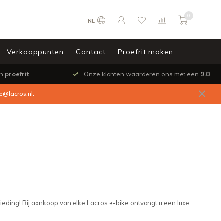
0
NL
Verkooppunten
Contact
Proefrit maken
en
proefrit
Onze klanten waarderen ons met een
9.8
ce@lacros.nl
.
ieding! Bij aankoop van elke Lacros e-bike ontvangt u een luxe