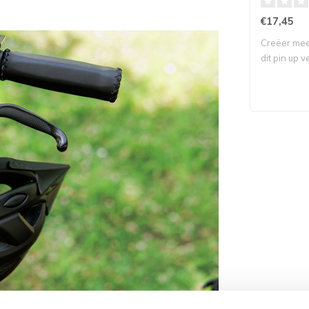
€17,45
Creëer mee
dit pin up v