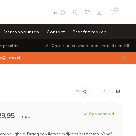
0
NL
Verkooppunten
Contact
Proefrit maken
en
proefrit
Onze klanten waarderen ons met een
9.8
ce@lacros.nl
.
29,95
Op voorraad
Incl. btw
tra veiligheid. Draag een fietshelm tijdens het fietsen. Vanaf