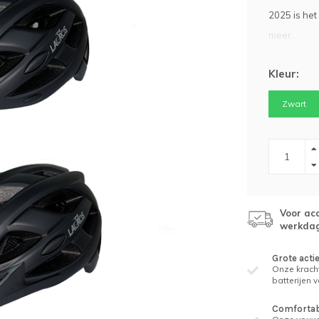
2025 is het
meer..
Kleur:
Zwart
Voor acc
werkda
Grote acti
Onze kracht
batterijen 
Comfortabe