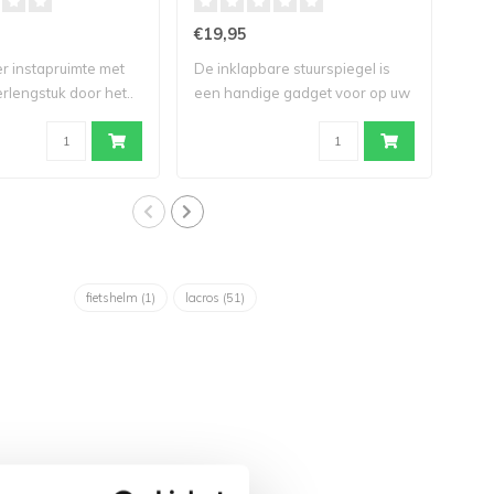
€19,95
€19
r instapruimte met
De inklapbare stuurspiegel is
- Ge
erlengstuk door het..
een handige gadget voor op uw
mobi
..
fietshelm
(1)
lacros
(51)