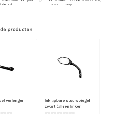
ietsen komen al 3 jaar
Lacros streeft naar de beste service,
t de test.
ook na aankoop.
rde producten
del verlenger
Inklapbare stuurspiegel
Tel
zwart (alleen linker
de 
uitvoering)