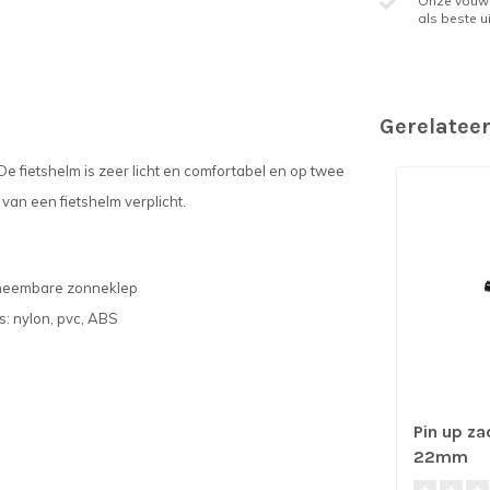
Onze vouwf
als beste ui
Gerelatee
 De fietshelm is zeer licht en comfortabel en op twee
van een fietshelm verplicht
.
afneembare zonneklep
: nylon, pvc, ABS
Pin up za
22mm