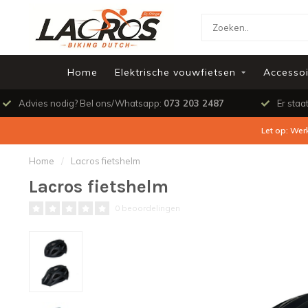
Home
Elektrische vouwfietsen
Accessoi
Advies nodig? Bel ons/Whatsapp:
073 203 2487
Er staa
Let op: Wer
Home
/
Lacros fietshelm
Lacros fietshelm
0 beoordelingen