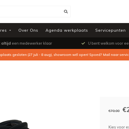
res
Over Ons
Agenda werkplaats
Servicepunten
t
altijd
een medewerker klaar
U bent welkom voor e
kplaats gesloten (27 juli - 8 aug), showroom wél open! Spoed? Mail naar
servi
€
€70,00
Kies voor ex