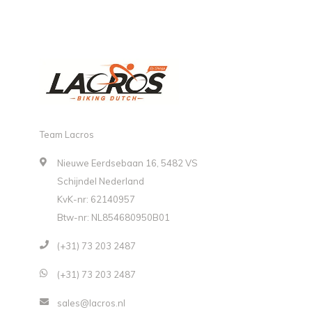
Team Lacros
Nieuwe Eerdsebaan 16, 5482 VS
Schijndel Nederland
KvK-nr: 62140957
Btw-nr: NL854680950B01
(+31) 73 203 2487
(+31) 73 203 2487
sales@lacros.nl