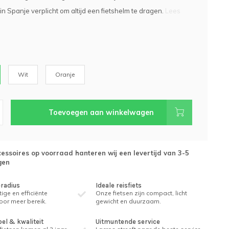
 in Spanje verplicht om altijd een fietshelm te dragen.
Lees
Wit
Oranje
Toevoegen aan winkelwagen
essoires op voorraad hanteren wij een levertijd van 3-5
gen
eradius
Ideale reisfiets
ige en efficiënte
Onze fietsen zijn compact, licht
voor meer bereik.
gewicht en duurzaam.
l & kwaliteit
Uitmuntende service