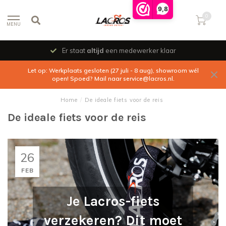
9,8
0
MENU
Er staat
altijd
een medewerker klaar
Let op: Werkplaats gesloten (27 juli - 8 aug), showroom wél
open! Spoed? Mail naar
service@lacros.nl
.
Home
/
De ideale fiets voor de reis
De ideale fiets voor de reis
26
FEB
Je Lacros-fiets
verzekeren? Dit moet