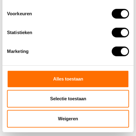
26-02-2026
Voorkeuren
Je Lacros-fiets verzekeren? Dit moet je weten over de
ANWB-fietsverzekering
Statistieken
15-01-2026
Elektrische vouwfietsen die keer op keer in de prijzen
vallen
Marketing
21-11-2025
Veilig en zeker op de fiets
Alles toestaan
04-12-2024
Aangescherpte verkeersregels in Spanje
Selectie toestaan
30-11-2024
Camperaars
Weigeren