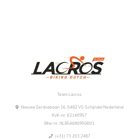
Team Lacros
Nieuwe Eerdsebaan 16, 5482 VS Schijndel Nederland
KvK-nr: 62140957
Btw-nr: NL854680950B01
(+31) 73 203 2487