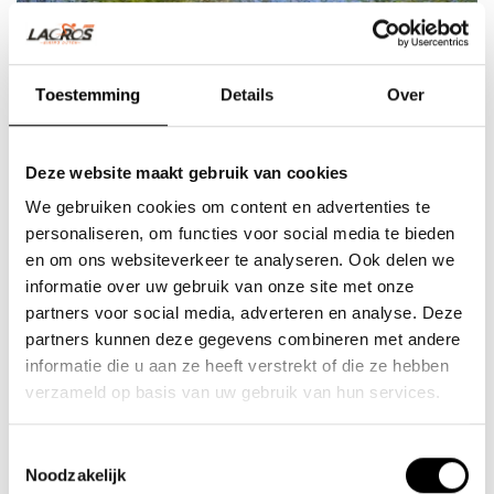
30
NOV
Toestemming
Details
Over
Deze website maakt gebruik van cookies
We gebruiken cookies om content en advertenties te
personaliseren, om functies voor social media te bieden
en om ons websiteverkeer te analyseren. Ook delen we
Camperaars
informatie over uw gebruik van onze site met onze
partners voor social media, adverteren en analyse. Deze
Het perfecte vervoersmiddel voor bij uw camper!...
partners kunnen deze gegevens combineren met andere
informatie die u aan ze heeft verstrekt of die ze hebben
verzameld op basis van uw gebruik van hun services.
LEES MEER
Toestemmingsselectie
Noodzakelijk
Recente artikelen