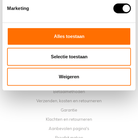
Marketing
Waarom een elektrische vouwfiets van Lacros
Showroom Schijndel
Verkooppunten
Contact
Alles toestaan
Agenda werkplaats
Handleidingen
Selectie toestaan
Instructievideo's
Algemene voorwaarden
Weigeren
Privacybeleid
Betaalmethoden
Verzenden, kosten en retourneren
Garantie
Klachten en retourneren
Aanbevolen pagina's
Proefrit maken