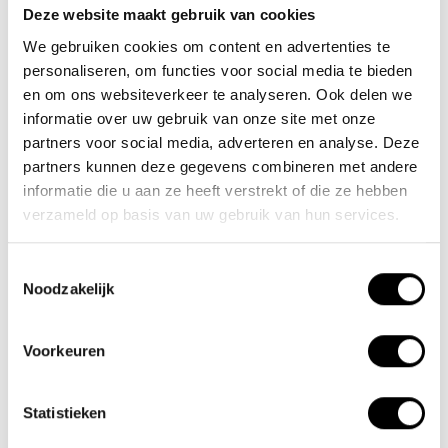
Deze website maakt gebruik van cookies
Team Lacros
We gebruiken cookies om content en advertenties te
Nieuwe Eerdsebaan 16, 5482 VS Schijndel Nederland
personaliseren, om functies voor social media te bieden
KvK-nr: 62140957
en om ons websiteverkeer te analyseren. Ook delen we
Btw-nr: NL854680950B01
informatie over uw gebruik van onze site met onze
partners voor social media, adverteren en analyse. Deze
(+31) 73 203 2487
partners kunnen deze gegevens combineren met andere
informatie die u aan ze heeft verstrekt of die ze hebben
(+31) 73 203 2487
verzameld op basis van uw gebruik van hun services.
sales@lacros.nl
Toestemmingsselectie
Noodzakelijk
Voorkeuren
Informatie
Statistieken
Over ons