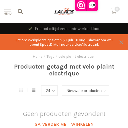
9,8
0
MENU
Er staat
altijd
een medewerker klaar
Let op: Werkplaats gesloten (27 juli - 8 aug), showroom wél
open! Spoed? Mail naar
service@lacros.nl
.
Home
/
Tags
/
velo plaint electrique
Producten getagd met velo plaint
electrique
Geen producten gevonden!
GA VERDER MET WINKELEN