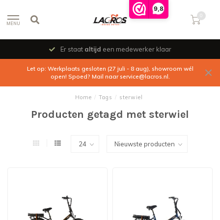
9,8
0
MENU
Er staat
altijd
een medewerker klaar
Let op: Werkplaats gesloten (27 juli - 8 aug), showroom wél
open! Spoed? Mail naar
service@lacros.nl
.
Home
/
Tags
/
sterwiel
Producten getagd met sterwiel