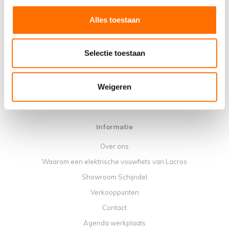
(+31) 73 203 2487
Alles toestaan
sales@lacros.nl
Selectie toestaan
Weigeren
Informatie
Over ons
Waarom een elektrische vouwfiets van Lacros
Showroom Schijndel
Verkooppunten
Contact
Agenda werkplaats