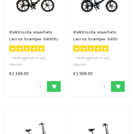
Elektrische vouwfiets
Elektrische vouwfiets
Lacros Scamper S400XL
Lacros Scamper S400
- Verkrijgbaar in zes
- Verkrijgbaar in zes
kleuren
kleuren
- Onze populaire
- Onze populaire
€2.199,00
€1.999,00
elektrische vouwfiets met
elektrische vouwfiets met
24inch..
sterwi..