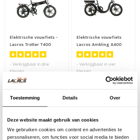
Elektrische vouwfiets -
Elektrische vouwfiets
Lacros Trotter T400
Lacros Ambling A400
- Verkrijgbaar in drie
- Verkrijgbaar in vier
kleuren
kleuren
- Onze stoerste elektrische
- Deze elektrische
€1.799,00
€1.999,00
vouwfiets Trotter me..
vouwfiets is voorzien van
een..
Toestemming
Details
Over
Deze website maakt gebruik van cookies
We gebruiken cookies om content en advertenties te
personaliseren, om functies voor social media te bieden