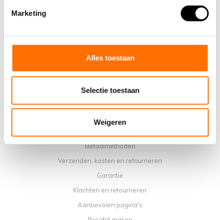
Marketing
Waarom een elektrische vouwfiets van Lacros
Showroom Schijndel
Verkooppunten
Contact
Alles toestaan
Agenda werkplaats
Handleidingen
Selectie toestaan
Instructievideo's
Algemene voorwaarden
Weigeren
Privacybeleid
Betaalmethoden
Verzenden, kosten en retourneren
Garantie
Klachten en retourneren
Aanbevolen pagina's
Proefrit maken