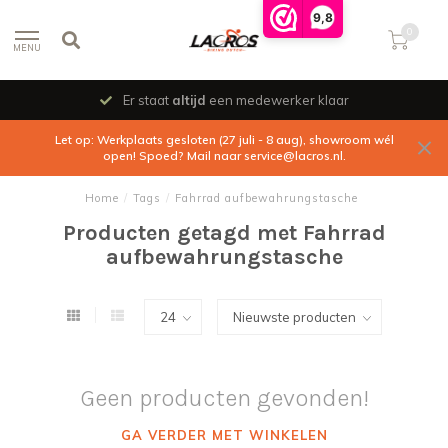
9,8
0
MENU
Er staat
altijd
een medewerker klaar
Let op: Werkplaats gesloten (27 juli - 8 aug), showroom wél
open! Spoed? Mail naar
service@lacros.nl
.
Home
/
Tags
/
Fahrrad aufbewahrungstasche
Producten getagd met Fahrrad
aufbewahrungstasche
Geen producten gevonden!
GA VERDER MET WINKELEN