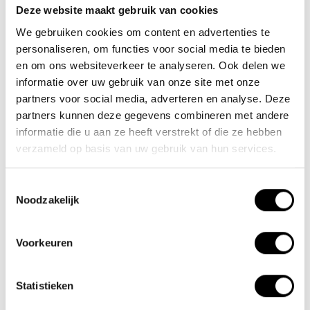
Deze website maakt gebruik van cookies
Team Lacros
We gebruiken cookies om content en advertenties te
Nieuwe Eerdsebaan 16, 5482 VS Schijndel Nederland
personaliseren, om functies voor social media te bieden
KvK-nr: 62140957
en om ons websiteverkeer te analyseren. Ook delen we
Btw-nr: NL854680950B01
informatie over uw gebruik van onze site met onze
partners voor social media, adverteren en analyse. Deze
(+31) 73 203 2487
partners kunnen deze gegevens combineren met andere
informatie die u aan ze heeft verstrekt of die ze hebben
(+31) 73 203 2487
verzameld op basis van uw gebruik van hun services.
sales@lacros.nl
Toestemmingsselectie
Noodzakelijk
Voorkeuren
Informatie
Statistieken
Over ons