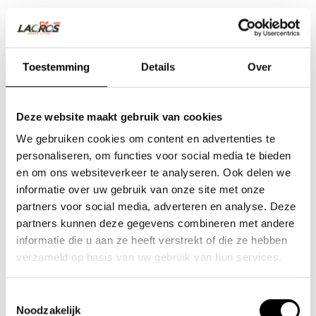
Toestemming
Details
Over
Deze website maakt gebruik van cookies
We gebruiken cookies om content en advertenties te
personaliseren, om functies voor social media te bieden
en om ons websiteverkeer te analyseren. Ook delen we
informatie over uw gebruik van onze site met onze
partners voor social media, adverteren en analyse. Deze
partners kunnen deze gegevens combineren met andere
Team Lacros
informatie die u aan ze heeft verstrekt of die ze hebben
Nieuwe Eerdsebaan 16, 5482 VS Schijndel Nederland
verzameld op basis van uw gebruik van hun services.
KvK-nr: 62140957
Btw-nr: NL854680950B01
Toestemmingsselectie
Noodzakelijk