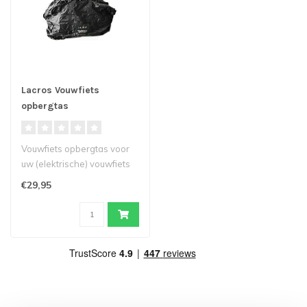
Lacros Vouwfiets
opbergtas
Vouwfiets opbergtas voor
uw (elektrische) vouwfiets
beschikbaar in twee maten.
€29,95
B..