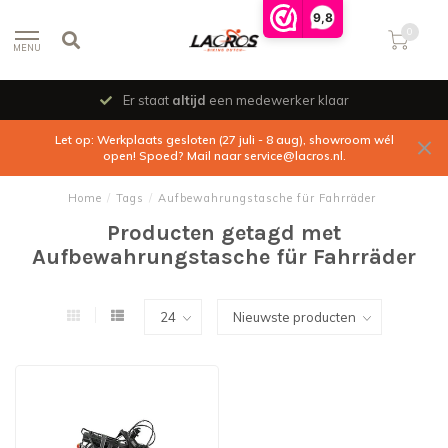
9,8
0
MENU
Er staat
altijd
een medewerker klaar
Let op: Werkplaats gesloten (27 juli - 8 aug), showroom wél
open! Spoed? Mail naar
service@lacros.nl
.
Home
/
Tags
/
Aufbewahrungstasche für Fahrräder
Producten getagd met
Aufbewahrungstasche für Fahrräder