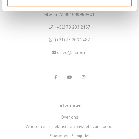
KvK-nr: 62140957
Btw-nr: NL854680950B01
(+31) 73 203 2487
(+31) 73 203 2487
sales@lacros.nl
Informatie
Over ons
Waarom een elektrische vouwfiets van Lacros
Showroom Schijndel