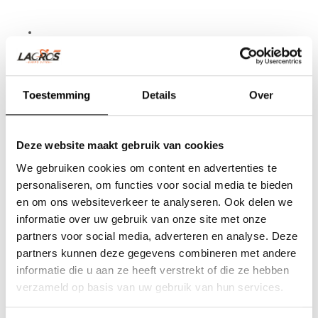
Een uitdagende baan in een groeiend bedrijf met passie voor
fietsen
Een prettige en informele werksfeer
Mogelijkheden om jezelf te ontwikkelen
Marktconform salaris met goede voorwaarden
Toestemming
Details
Over
Zie jij jezelf als monteur werkplaats binnen ons bedrijf in Schijndel?
Stuur je CV met korte motivatie naar Joost Beckmann,
Deze website maakt gebruik van cookies
Productiemanager
We gebruiken cookies om content en advertenties te
Email naar
Joost@lacros.nl
personaliseren, om functies voor social media te bieden
en om ons websiteverkeer te analyseren. Ook delen we
informatie over uw gebruik van onze site met onze
Wij kijken ernaar uit jou te ontmoeten
partners voor social media, adverteren en analyse. Deze
partners kunnen deze gegevens combineren met andere
(Acquisitie naar aanleiding van deze vacature wordt niet op prijs
informatie die u aan ze heeft verstrekt of die ze hebben
gesteld)
verzameld op basis van uw gebruik van hun services.