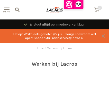
9,8
0
MENU
Er staat
altijd
een medewerker klaar
Let op: Werkplaats gesloten (27 juli - 8 aug), showroom wél
open! Spoed? Mail naar
service@lacros.nl
.
Home
/
Werken bij Lacros
Werken bij Lacros
Vacature monteur werkplaats
Wij zijn Lacros en we maken elektrische vouwfietsen onder ons
eigen merk. We zijn een no-nonsense bedrijf, jong dynamisch en
ambitieus. Het merendeel van onze klanten zijn particulier en
komen uit alle delen van Nederland, België en Duitsland. Naast onze