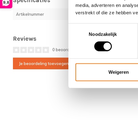
Specificaties
9,8
media, adverteren en analys
verstrekt of die ze hebben v
Artikelnummer
LPUV00BTP01
Toestemmingsselectie
Noodzakelijk
Reviews
0 beoordelingen
Je beoordeling toevoegen
Weigeren