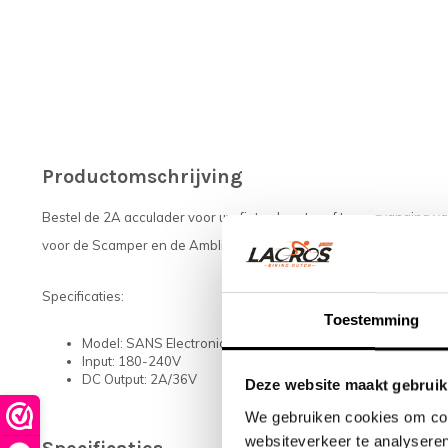
Productomschrijving
Bestel de 2A acculader voor uw fiets als extra of ter vervanging v
voor de Scamper en de Ambling met 3-pins laadaansluiting.
Specificaties:
Toestemming
Model: SANS Electronics 2A
Input: 180-240V
DC Output: 2A/36V
Deze website maakt gebruik
We gebruiken cookies om cont
websiteverkeer te analyseren