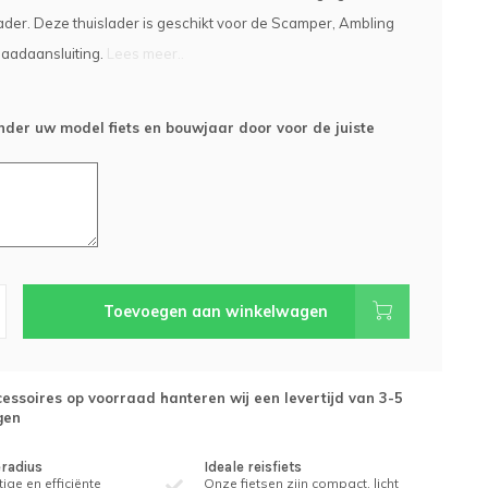
ader. Deze thuislader is geschikt voor de Scamper, Ambling
laadaansluiting.
Lees meer..
nder uw model fiets en bouwjaar door voor de juiste
Toevoegen aan winkelwagen
essoires op voorraad hanteren wij een levertijd van 3-5
gen
eradius
Ideale reisfiets
ige en efficiënte
Onze fietsen zijn compact, licht