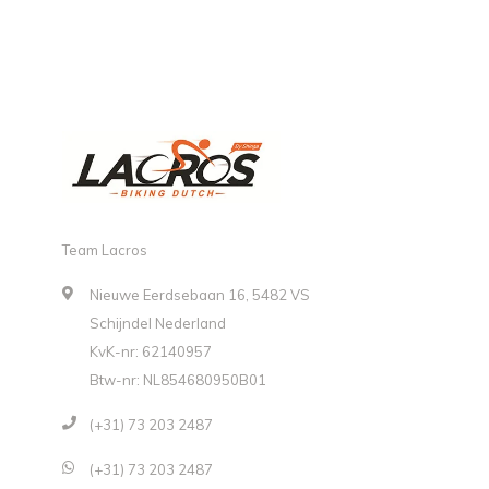
Team Lacros
Nieuwe Eerdsebaan 16, 5482 VS
Schijndel Nederland
KvK-nr: 62140957
Btw-nr: NL854680950B01
(+31) 73 203 2487
(+31) 73 203 2487