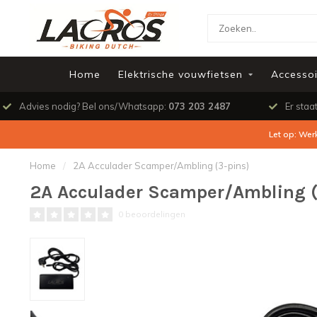
Home
Elektrische vouwfietsen
Accessoi
Advies nodig? Bel ons/Whatsapp:
073 203 2487
Er staa
Let op: Wer
Home
/
2A Acculader Scamper/Ambling (3-pins)
2A Acculader Scamper/Ambling (
0 beoordelingen