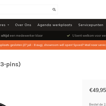
res
Over Ons
Agenda werkplaats
Servicepunten
t
altijd
een medewerker klaar
U bent welkom voor e
kplaats gesloten (27 juli - 8 aug), showroom wél open! Spoed? Mail naar
servi
3-pins)
€49,95
Bestel de 2