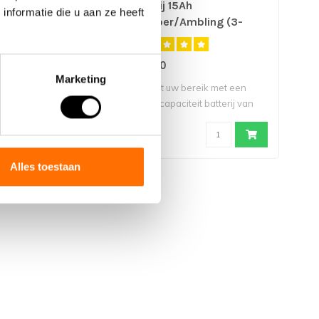
20Ah
Batterij 15Ah
12V
nformatie die u aan ze heeft
Ambling (3-
Scamper/Ambling (3-
Sc
pins)
€450,00
€74
Marketing
 capaciteit 36V/20Ah
Vergroot uw bereik met een
De 1
meerbatterij (hi..
hogere capaciteit batterij van
moge
La..
Alles toestaan