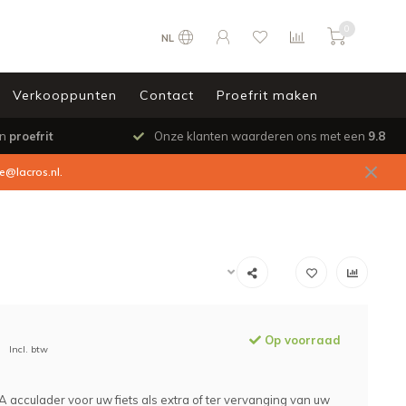
0
NL
Verkooppunten
Contact
Proefrit maken
en
proefrit
Onze klanten waarderen ons met een
9.8
ce@lacros.nl
.
Op voorraad
Incl. btw
A acculader voor uw fiets als extra of ter vervanging van uw