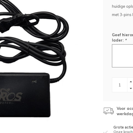
huidige opl
met 3-pins 
Geef hiero
lader:
*
Voor acc
werkda
Grote acti
Onze kracht